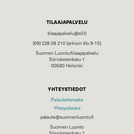
TILAAJAPALVELU
tilaajapalvelu@sll.fi
(09) 228 08 210 (arkisin klo 9-15)
Suomen Luonto/tilaajapalvelu
Sörnäistenkatu 1
00580 Helsinki
YHTEYSTIEDOT
Palautelomake
Yhteystiedot
palaute@suomenluonto.fi
Suomen Luonto
Sörnäistenkatu 1