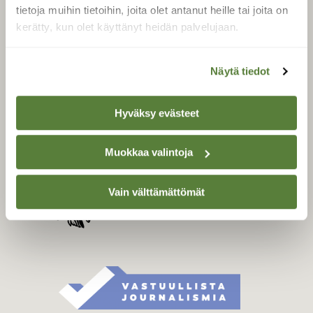
Tilaa digilukuoikeus
tietoja muihin tietoihin, joita olet antanut heille tai joita on
Äänestä parasta juttua
kerätty, kun olet käyttänyt heidän palvelujaan.
Tilaa uutiskirje
Näytä tiedot
SUOMEN LUONNON­
Hyväksy evästeet
SUOJELU­LIITTO
Suomen Luonto -lehden
Muokkaa valintoja
Suomen
kustantaja on
luonnonsuojelu­liitto
.
Vain välttämättömät