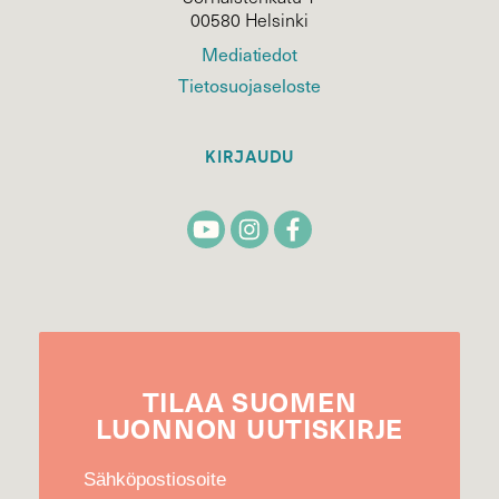
00580 Helsinki
Mediatiedot
Tietosuojaseloste
KIRJAUDU
TILAA
SUOMEN
LUONNON
UUTIS­KIRJE
Sähköpostiosoite