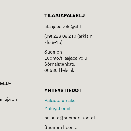
TILAAJAPALVELU
tilaajapalvelu@sll.fi
(09) 228 08 210 (arkisin
klo 9-15)
Suomen
Luonto/tilaajapalvelu
Sörnäistenkatu 1
00580 Helsinki
ELU­
YHTEYSTIEDOT
ntaja on
Palautelomake
Yhteystiedot
palaute@suomenluonto.fi
Suomen Luonto