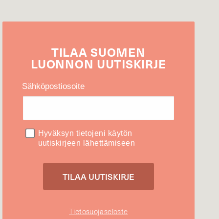
TILAA
SUOMEN
LUONNON
UUTIS­KIRJE
Sähköpostiosoite
Hyväksyn tietojeni käytön
uutiskirjeen lähettämiseen
Tietosuojaseloste