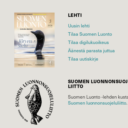
LEHTI
Uusin lehti
Tilaa Suomen Luonto
Tilaa digilukuoikeus
Äänestä parasta juttua
Tilaa uutiskirje
SUOMEN LUONNON­SUOJ
LIITTO
Suomen Luonto -lehden kusta
Suomen luonnonsuojelu­liitto
.