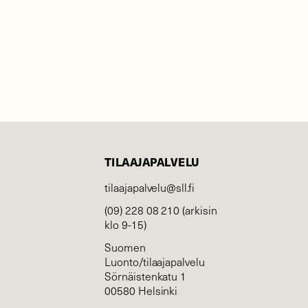
TILAAJAPALVELU
tilaajapalvelu@sll.fi
(09) 228 08 210 (arkisin
klo 9-15)
Suomen
Luonto/tilaajapalvelu
Sörnäistenkatu 1
00580 Helsinki