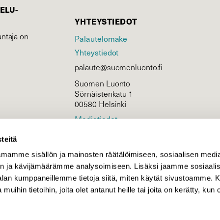
ELU­
YHTEYSTIEDOT
ntaja on
Palautelomake
Yhteystiedot
palaute@suomenluonto.fi
Suomen Luonto
Sörnäistenkatu 1
00580 Helsinki
Mediatiedot
Tietosuojaseloste
teitä
mamme sisällön ja mainosten räätälöimiseen, sosiaalisen medi
n ja kävijämäärämme analysoimiseen. Lisäksi jaamme sosiaali
KIRJAUDU
-alan kumppaneillemme tietoja siitä, miten käytät sivustoamme
 muihin tietoihin, joita olet antanut heille tai joita on kerätty, kun 