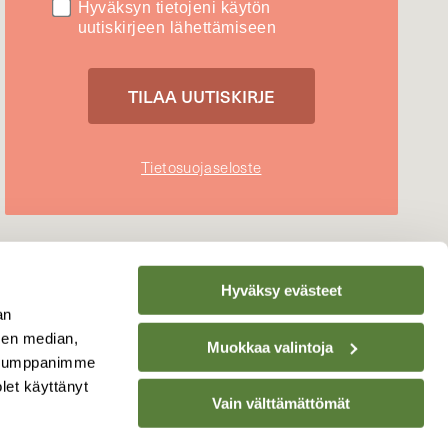
Hyväksyn tietojeni käytön
uutiskirjeen lähettämiseen
Tietosuojaseloste
Hyväksy evästeet
an
sen median,
Muokkaa valintoja
. Kumppanimme
olet käyttänyt
Vain välttämättömät