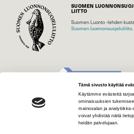
SUOMEN LUONNON­SUOJ
LIITTO
Suomen Luonto -lehden kusta
Suomen luonnonsuojelu­liitto
.
Tämä sivusto käyttää eväs
Käytämme evästeitä tarjoa
ominaisuuksien tukemisee
mainosalan ja analytiikka
voivat yhdistää näitä tietoja
heidän palvelujaan.