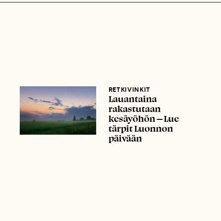
RETKIVINKIT
Lauantaina
rakastutaan
kesäyöhön ― Lue
tärpit Luonnon
päivään