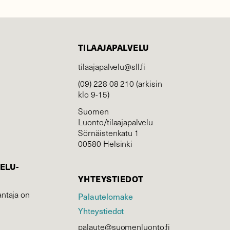
TILAAJAPALVELU
tilaajapalvelu@sll.fi
(09) 228 08 210 (arkisin
klo 9-15)
Suomen
Luonto/tilaajapalvelu
Sörnäistenkatu 1
00580 Helsinki
ELU­
YHTEYSTIEDOT
ntaja on
Palautelomake
Yhteystiedot
palaute@suomenluonto.fi