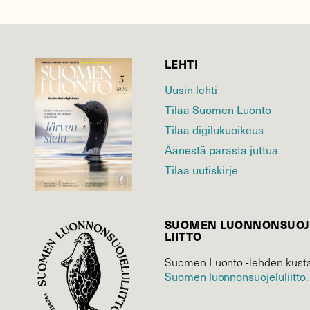
LEHTI
Uusin lehti
Tilaa Suomen Luonto
Tilaa digilukuoikeus
Äänestä parasta juttua
Tilaa uutiskirje
SUOMEN LUONNON­SUOJ
LIITTO
Suomen Luonto -lehden kusta
Suomen luonnonsuojelu­liitto
.