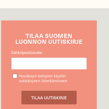
TILAA
SUOMEN
LUONNON
UUTIS­KIRJE
Sähköpostiosoite
Hyväksyn tietojeni käytön
uutiskirjeen lähettämiseen