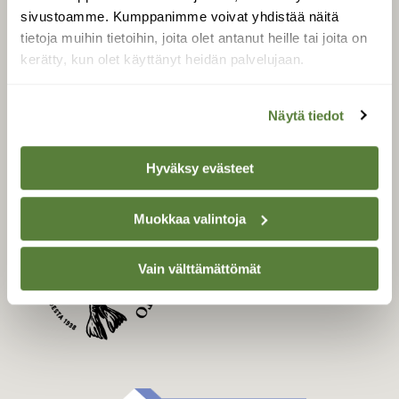
Uusin lehti
sivustoamme. Kumppanimme voivat yhdistää näitä
Tilaa Suomen Luonto
tietoja muihin tietoihin, joita olet antanut heille tai joita on
Tilaa digilukuoikeus
kerätty, kun olet käyttänyt heidän palvelujaan.
Äänestä parasta juttua
Tilaa uutiskirje
Näytä tiedot
Hyväksy evästeet
SUOMEN LUONNON­
SUOJELU­LIITTO
Muokkaa valintoja
Suomen Luonto -lehden
kustantaja on
Suomen
Vain välttämättömät
luonnonsuojelu­liitto
.