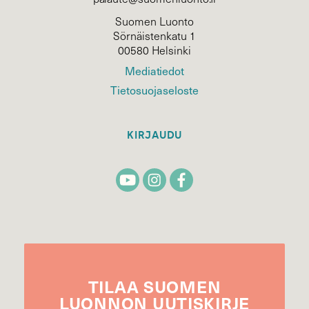
Suomen Luonto
Sörnäistenkatu 1
00580 Helsinki
Mediatiedot
Tietosuojaseloste
KIRJAUDU
TILAA
SUOMEN
LUONNON
UUTIS­KIRJE