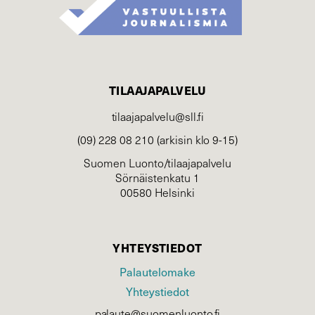
TILAAJAPALVELU
tilaajapalvelu@sll.fi
(09) 228 08 210 (arkisin klo 9-15)
Suomen Luonto/tilaajapalvelu
Sörnäistenkatu 1
00580 Helsinki
YHTEYSTIEDOT
Palautelomake
Yhteystiedot
palaute@suomenluonto.fi