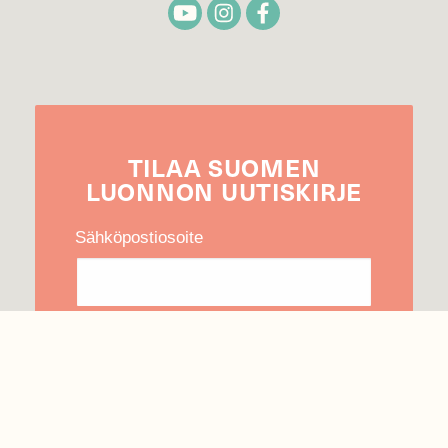
TILAA
SUOMEN
LUONNON
UUTIS­KIRJE
Sähköpostiosoite
Hyväksyn tietojeni käytön uutiskirjeen
lähettämiseen