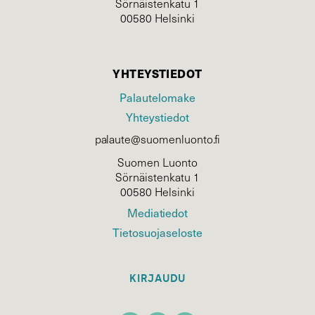
Sörnäistenkatu 1
00580 Helsinki
YHTEYSTIEDOT
Palautelomake
Yhteystiedot
palaute@suomenluonto.fi
Suomen Luonto
Sörnäistenkatu 1
00580 Helsinki
Mediatiedot
Tietosuojaseloste
KIRJAUDU