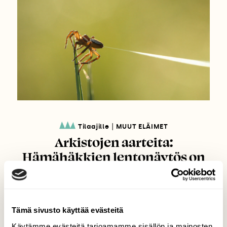
|
Tilaajille
MUUT ELÄIMET
Arkistojen aarteita:
Hämähäkkien lentonäytös on
ainutlaatuinen
luonnonnäytelmä
Tämä sivusto käyttää evästeitä
Käytämme evästeitä tarjoamamme sisällön ja mainosten