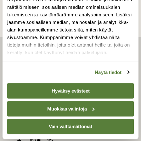
räätälöimiseen, sosiaalisen median ominaisuuksien
tukemiseen ja kävijämäärämme analysoimiseen. Lisäksi
jaamme sosiaalisen median, mainosalan ja analytiikka-
alan kumppaneillemme tietoja siitä, miten käytät
sivustoamme. Kumppanimme voivat yhdistää näitä
tietoja muihin tietoihin, joita olet antanut heille tai joita on
kerätty, kun olet käyttänyt heidän palvelujaan.
LEHTI
Uusin lehti
Näytä tiedot
Tilaa Suomen Luonto
Tilaa digilukuoikeus
Hyväksy evästeet
Äänestä parasta juttua
Tilaa uutiskirje
Muokkaa valintoja
Vain välttämättömät
SUOMEN LUONNON­
SUOJELU­LIITTO