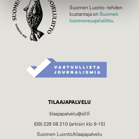
Suomen Luonto -lehden
kustantaja on
Suomen
luonnonsuojelu­liitto
.
TILAAJAPALVELU
tilaajapalvelu@sll.fi
(09) 228 08 210 (arkisin klo 9-15)
Suomen Luonto/tilaajapalvelu