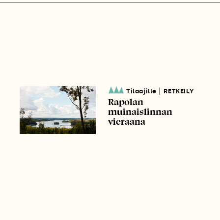
|
Tilaajille
RETKEILY
Rapolan
muinaislinnan
vieraana