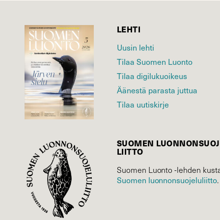
LEHTI
Uusin lehti
Tilaa Suomen Luonto
Tilaa digilukuoikeus
Äänestä parasta juttua
Tilaa uutiskirje
SUOMEN LUONNON­SUOJ
LIITTO
Suomen Luonto -lehden kusta
Suomen luonnonsuojelu­liitto
.