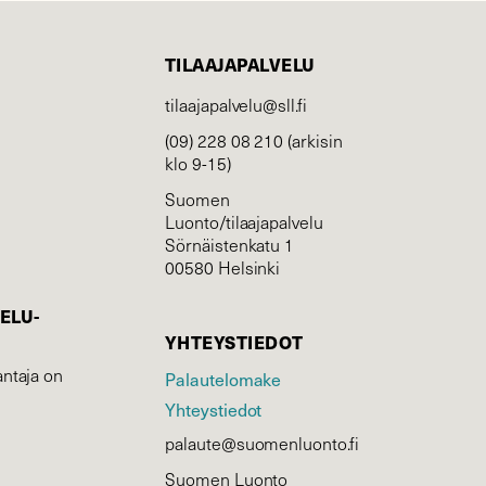
TILAAJAPALVELU
tilaajapalvelu@sll.fi
(09) 228 08 210 (arkisin
klo 9-15)
Suomen
Luonto/tilaajapalvelu
Sörnäistenkatu 1
00580 Helsinki
ELU­
YHTEYSTIEDOT
ntaja on
Palautelomake
Yhteystiedot
palaute@suomenluonto.fi
Suomen Luonto