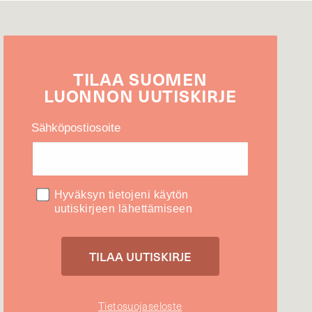
TILAA
SUOMEN
LUONNON
UUTIS­KIRJE
Sähköpostiosoite
Hyväksyn tietojeni käytön
uutiskirjeen lähettämiseen
Tietosuojaseloste