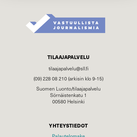
TILAAJAPALVELU
tilaajapalvelu@sll.fi
(09) 228 08 210 (arkisin klo 9-15)
Suomen Luonto/tilaajapalvelu
Sörnäistenkatu 1
00580 Helsinki
YHTEYSTIEDOT
Palautelomake