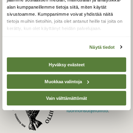
alan kumppaneillemme tietoja siitä, miten käytät
LEHTI
sivustoamme. Kumppanimme voivat yhdistää näitä
Uusin lehti
tietoja muihin tietoihin, joita olet antanut heille tai joita on
Tilaa Suomen Luonto
kerätty, kun olet käyttänyt heidän palvelujaan.
Tilaa digilukuoikeus
Äänestä parasta juttua
Näytä tiedot
Tilaa uutiskirje
Hyväksy evästeet
SUOMEN LUONNON­
Muokkaa valintoja
SUOJELU­LIITTO
Suomen Luonto -lehden
Vain välttämättömät
kustantaja on
Suomen
luonnonsuojelu­liitto
.