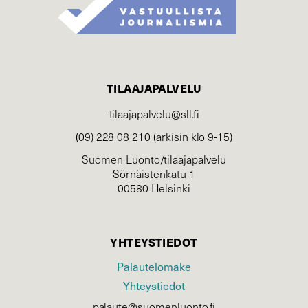
TILAAJAPALVELU
tilaajapalvelu@sll.fi
(09) 228 08 210 (arkisin klo 9-15)
Suomen Luonto/tilaajapalvelu
Sörnäistenkatu 1
00580 Helsinki
YHTEYSTIEDOT
Palautelomake
Yhteystiedot
palaute@suomenluonto.fi