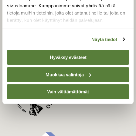
Uusin lehti
sivustoamme. Kumppanimme voivat yhdistää näitä
Tilaa Suomen Luonto
tietoja muihin tietoihin, joita olet antanut heille tai joita on
Tilaa digilukuoikeus
kerätty, kun olet käyttänyt heidän palvelujaan.
Äänestä parasta juttua
Tilaa uutiskirje
Näytä tiedot
Hyväksy evästeet
SUOMEN LUONNON­
SUOJELU­LIITTO
Muokkaa valintoja
Suomen Luonto -lehden
Suomen
kustantaja on
Vain välttämättömät
luonnonsuojelu­liitto
.