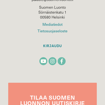
Suomen Luonto
Sörnäistenkatu 1
00580 Helsinki
Mediatiedot
Tietosuojaseloste
KIRJAUDU
TILAA
SUOMEN
LUONNON
UUTIS­KIRJE