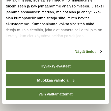
räätälöimiseen, sosiaalisen median ominaisuuksien
Äänestä parasta juttua
tukemiseen ja kävijämäärämme analysoimiseen. Lisäksi
Tilaa uutiskirje
jaamme sosiaalisen median, mainosalan ja analytiikka-
alan kumppaneillemme tietoja siitä, miten käytät
sivustoamme. Kumppanimme voivat yhdistää näitä
tietoja muihin tietoihin, joita olet antanut heille tai joita on
SUOMEN LUONNON­
kerätty, kun olet käyttänyt heidän palvelujaan.
SUOJELU­LIITTO
Suomen Luonto -lehden
Suomen
kustantaja on
Näytä tiedot
luonnonsuojelu­liitto
.
Hyväksy evästeet
Muokkaa valintoja
Vain välttämättömät