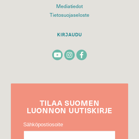
Mediatiedot
Tietosuojaseloste
KIRJAUDU
TILAA
SUOMEN
LUONNON
UUTIS­KIRJE
Sähköpostiosoite