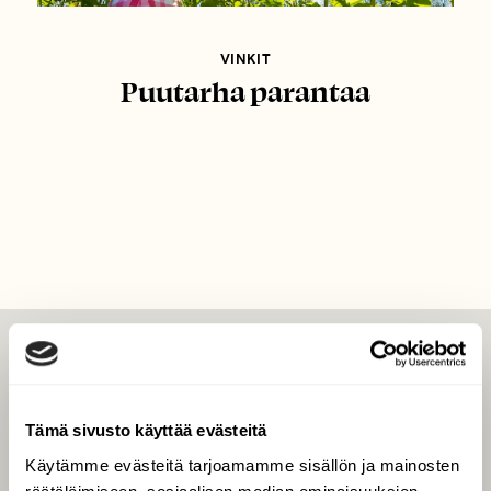
VINKIT
Puutarha parantaa
LEHTI
Uusin lehti
Tämä sivusto käyttää evästeitä
Tilaa Suomen Luonto
Käytämme evästeitä tarjoamamme sisällön ja mainosten
Tilaa digilukuoikeus