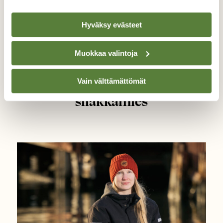
Hyväksy evästeet
Muokkaa valintoja
|
Tilaajille
MERET JA JÄRVET
Vain välttämättömät
Homo sapiens: Toisen polven
silakkamies