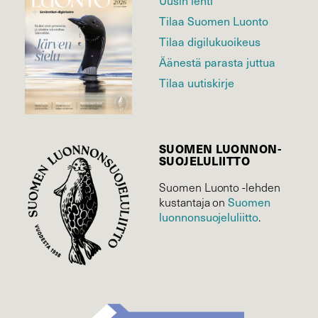
Uusin lehti
Tilaa Suomen Luonto
Tilaa digilukuoikeus
Äänestä parasta juttua
Tilaa uutiskirje
SUOMEN LUONNON­
SUOJELU­LIITTO
Suomen Luonto -lehden
kustantaja on
Suomen
luonnonsuojelu­liitto
.