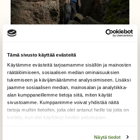
|
Tilaajille
LUONTO
Tämä sivusto käyttää evästeitä
Homo sapiens: Metsä vei
Käytämme evästeitä tarjoamamme sisällön ja mainosten
museomiehen
räätälöimiseen, sosiaalisen median ominaisuuksien
tukemiseen ja kävijämäärämme analysoimiseen. Lisäksi
jaamme sosiaalisen median, mainosalan ja analytiikka-
alan kumppaneillemme tietoja siitä, miten käytät
sivustoamme. Kumppanimme voivat yhdistää näitä
tietoja muihin tietoihin, joita olet antanut heille tai joita on
kerätty, kun olet käyttänyt heidän palvelujaan.
Näytä tiedot