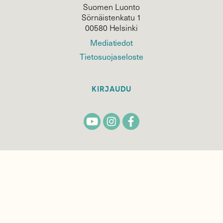
Suomen Luonto
Sörnäistenkatu 1
00580 Helsinki
Mediatiedot
Tietosuojaseloste
KIRJAUDU
TILAA
SUOMEN
LUONNON
UUTIS­KIRJE