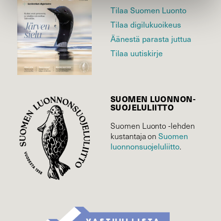
Tilaa Suomen Luonto
Tilaa digilukuoikeus
Äänestä parasta juttua
Tilaa uutiskirje
SUOMEN LUONNON­
SUOJELU­LIITTO
Suomen Luonto -lehden
kustantaja on
Suomen
luonnonsuojelu­liitto
.