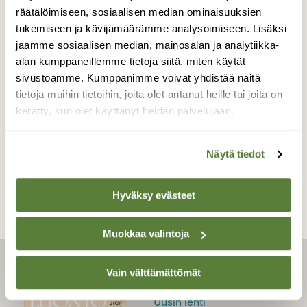
räätälöimiseen, sosiaalisen median ominaisuuksien
tukemiseen ja kävijämäärämme analysoimiseen. Lisäksi
UUTISET
jaamme sosiaalisen median, mainosalan ja analytiikka-
Sini- ja arosuohaukan
alan kumppaneillemme tietoja siitä, miten käytät
risteymistä enemmän
sivustoamme. Kumppanimme voivat yhdistää näitä
tietoja muihin tietoihin, joita olet antanut heille tai joita on
havaintoja kuin koskaan
kerätty, kun olet käyttänyt heidän palvelujaan.
Näytä tiedot
Hyväksy evästeet
Muokkaa valintoja
Vain välttämättömät
LEHTI
Uusin lehti