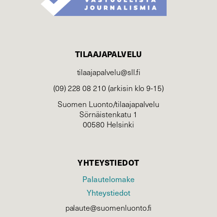
TILAAJAPALVELU
tilaajapalvelu@sll.fi
(09) 228 08 210 (arkisin klo 9-15)
Suomen Luonto/tilaajapalvelu
Sörnäistenkatu 1
00580 Helsinki
YHTEYSTIEDOT
Palautelomake
Yhteystiedot
palaute@suomenluonto.fi