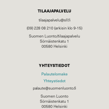
TILAAJAPALVELU
tilaajapalvelu@sll.fi
(09) 228 08 210 (arkisin klo 9-15)
Suomen Luonto/tilaajapalvelu
Sörnäistenkatu 1
00580 Helsinki
YHTEYSTIEDOT
Palautelomake
Yhteystiedot
palaute@suomenluonto.fi
Suomen Luonto
Sörnäistenkatu 1
00580 Helsinki