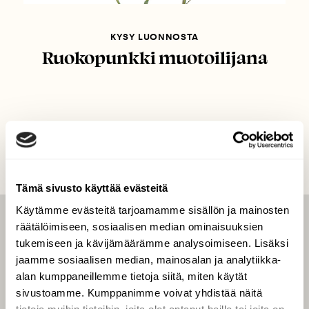
KYSY LUONNOSTA
Ruokopunkki muotoilijana
Tämä sivusto käyttää evästeitä
Käytämme evästeitä tarjoamamme sisällön ja mainosten
räätälöimiseen, sosiaalisen median ominaisuuksien
LEHTI
tukemiseen ja kävijämäärämme analysoimiseen. Lisäksi
Uusin lehti
jaamme sosiaalisen median, mainosalan ja analytiikka-
Tilaa Suomen Luonto
alan kumppaneillemme tietoja siitä, miten käytät
sivustoamme. Kumppanimme voivat yhdistää näitä
Tilaa digilukuoikeus