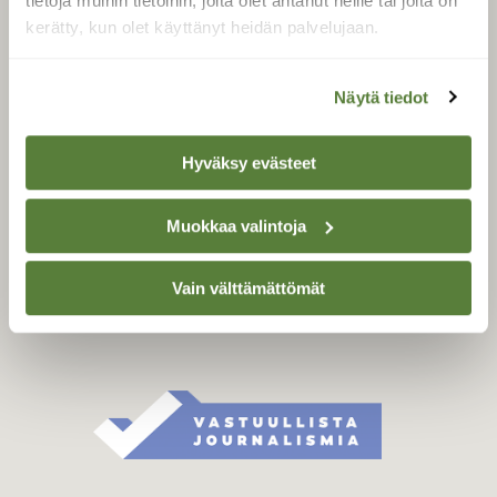
tietoja muihin tietoihin, joita olet antanut heille tai joita on
Äänestä parasta juttua
kerätty, kun olet käyttänyt heidän palvelujaan.
Tilaa uutiskirje
Näytä tiedot
SUOMEN LUONNON­
Hyväksy evästeet
SUOJELU­LIITTO
Suomen Luonto -lehden
Muokkaa valintoja
Suomen
kustantaja on
luonnonsuojelu­liitto
.
Vain välttämättömät