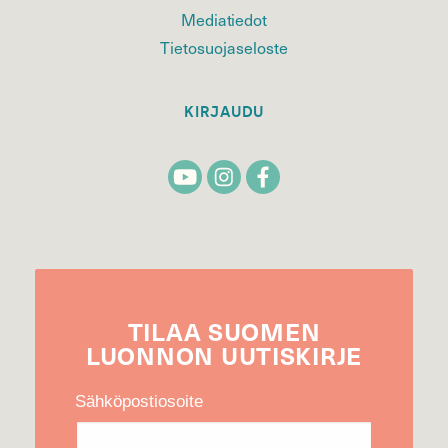
Mediatiedot
Tietosuojaseloste
KIRJAUDU
TILAA
SUOMEN
LUONNON
UUTIS­KIRJE
Sähköpostiosoite