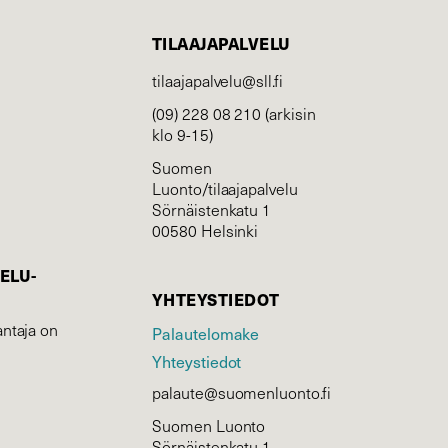
TILAAJAPALVELU
tilaajapalvelu@sll.fi
(09) 228 08 210 (arkisin
klo 9-15)
Suomen
Luonto/tilaajapalvelu
Sörnäistenkatu 1
00580 Helsinki
ELU­
YHTEYSTIEDOT
ntaja on
Palautelomake
Yhteystiedot
palaute@suomenluonto.fi
Suomen Luonto
Sörnäistenkatu 1