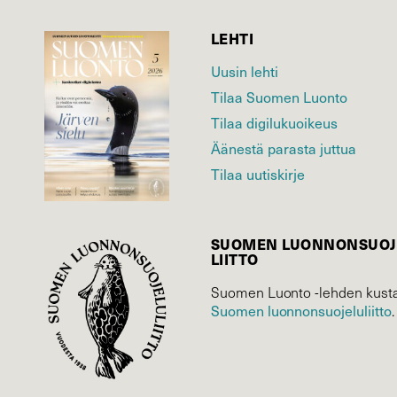
LEHTI
Uusin lehti
Tilaa Suomen Luonto
Tilaa digilukuoikeus
Äänestä parasta juttua
Tilaa uutiskirje
SUOMEN LUONNON­SUOJ
LIITTO
Suomen Luonto -lehden kusta
Suomen luonnonsuojelu­liitto
.