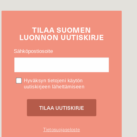
TILAA
SUOMEN
LUONNON
UUTIS­KIRJE
Sähköpostiosoite
Hyväksyn tietojeni käytön
uutiskirjeen lähettämiseen
Tietosuojaseloste