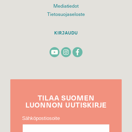
Mediatiedot
Tietosuojaseloste
KIRJAUDU
TILAA
SUOMEN
LUONNON
UUTIS­KIRJE
Sähköpostiosoite