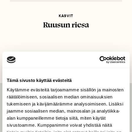
KASVIT
Ruusun riesa
Tämä sivusto käyttää evästeitä
Käytämme evästeitä tarjoamamme sisällön ja mainosten
räätälöimiseen, sosiaalisen median ominaisuuksien
LEHTI
tukemiseen ja kävijämäärämme analysoimiseen. Lisäksi
Uusin lehti
jaamme sosiaalisen median, mainosalan ja analytiikka-
Tilaa Suomen Luonto
alan kumppaneillemme tietoja siitä, miten käytät
sivustoamme. Kumppanimme voivat yhdistää näitä
Tilaa digilukuoikeus