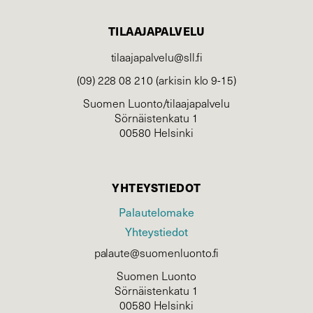
TILAAJAPALVELU
tilaajapalvelu@sll.fi
(09) 228 08 210 (arkisin klo 9-15)
Suomen Luonto/tilaajapalvelu
Sörnäistenkatu 1
00580 Helsinki
YHTEYSTIEDOT
Palautelomake
Yhteystiedot
palaute@suomenluonto.fi
Suomen Luonto
Sörnäistenkatu 1
00580 Helsinki