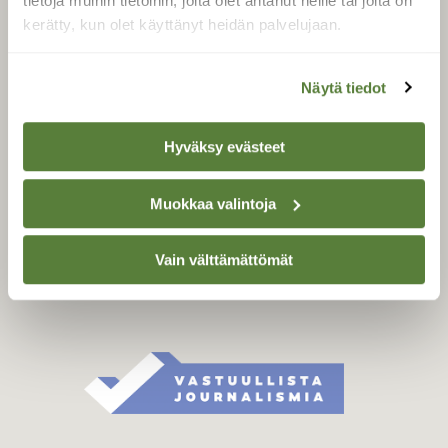
tietoja muihin tietoihin, joita olet antanut heille tai joita on
Äänestä parasta juttua
kerätty, kun olet käyttänyt heidän palvelujaan.
Tilaa uutiskirje
Näytä tiedot
SUOMEN LUONNON­
Hyväksy evästeet
SUOJELU­LIITTO
Suomen Luonto -lehden
Muokkaa valintoja
Suomen
kustantaja on
luonnonsuojelu­liitto
.
Vain välttämättömät