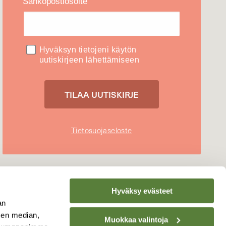
Sähköpostiosoite
Hyväksyn tietojeni käytön
uutiskirjeen lähettämiseen
Tietosuojaseloste
Hyväksy evästeet
an
sen median,
Muokkaa valintoja