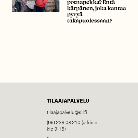
potnapekka? Entä
kärpänen, joka kantaa
pyryä
takapuolessaan?
TILAAJAPALVELU
tilaajapalvelu@sll.fi
(09) 228 08 210 (arkisin
klo 9-15)