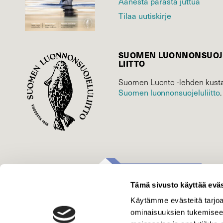
Äänestä parasta juttua
Tilaa uutiskirje
SUOMEN LUONNON­SUOJ
LIITTO
Suomen Luonto -lehden kusta
Suomen luonnonsuojelu­liitto
.
Tämä sivusto käyttää eväs
Käytämme evästeitä tarjoa
ominaisuuksien tukemisee