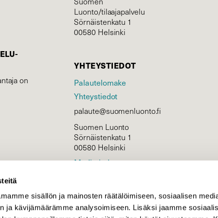
Suomen
Luonto/tilaajapalvelu
Sörnäistenkatu 1
00580 Helsinki
ELU­
YHTEYSTIEDOT
ntaja on
Palautelomake
Yhteystiedot
palaute@suomenluonto.fi
Suomen Luonto
Sörnäistenkatu 1
00580 Helsinki
Mediatiedot
Tietosuojaseloste
teitä
mamme sisällön ja mainosten räätälöimiseen, sosiaalisen medi
n ja kävijämäärämme analysoimiseen. Lisäksi jaamme sosiaali
KIRJAUDU