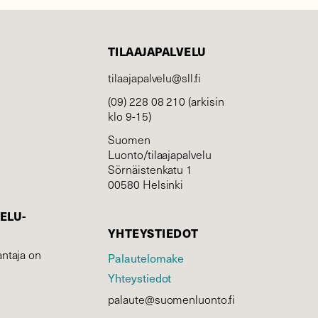
TILAAJAPALVELU
tilaajapalvelu@sll.fi
(09) 228 08 210 (arkisin
klo 9-15)
Suomen
Luonto/tilaajapalvelu
Sörnäistenkatu 1
00580 Helsinki
ELU­
YHTEYSTIEDOT
ntaja on
Palautelomake
Yhteystiedot
palaute@suomenluonto.fi