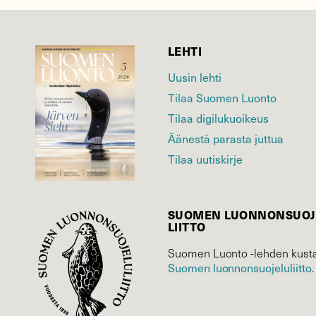
LEHTI
Uusin lehti
Tilaa Suomen Luonto
Tilaa digilukuoikeus
Äänestä parasta juttua
Tilaa uutiskirje
SUOMEN LUONNON­SUOJ
LIITTO
Suomen Luonto -lehden kusta
Suomen luonnonsuojelu­liitto
.