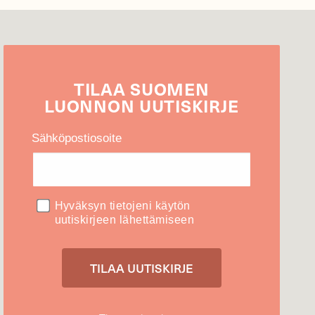
TILAA
SUOMEN
LUONNON
UUTIS­KIRJE
Sähköpostiosoite
Hyväksyn tietojeni käytön
uutiskirjeen lähettämiseen