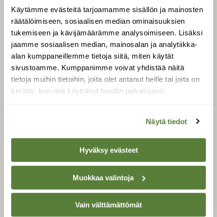
Uusin lehti
Käytämme evästeitä tarjoamamme sisällön ja mainosten
Tilaa Suomen Luonto
räätälöimiseen, sosiaalisen median ominaisuuksien
Tilaa digilukuoikeus
tukemiseen ja kävijämäärämme analysoimiseen. Lisäksi
jaamme sosiaalisen median, mainosalan ja analytiikka-
Äänestä parasta juttua
alan kumppaneillemme tietoja siitä, miten käytät
Tilaa uutiskirje
sivustoamme. Kumppanimme voivat yhdistää näitä
tietoja muihin tietoihin, joita olet antanut heille tai joita on
kerätty, kun olet käyttänyt heidän palvelujaan.
SUOMEN LUONNON­
SUOJELU­LIITTO
Näytä tiedot
Suomen Luonto -lehden
kustantaja on
Suomen
Hyväksy evästeet
luonnonsuojelu­liitto
.
Muokkaa valintoja
Vain välttämättömät