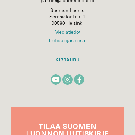
palaute@suomenluonto.fi
Suomen Luonto
Sörnäistenkatu 1
00580 Helsinki
Mediatiedot
Tietosuojaseloste
KIRJAUDU
TILAA
SUOMEN
LUONNON
UUTIS­KIRJE