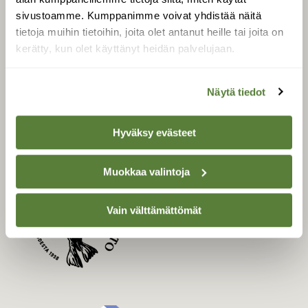
Uusin lehti
sivustoamme. Kumppanimme voivat yhdistää näitä
Tilaa Suomen Luonto
tietoja muihin tietoihin, joita olet antanut heille tai joita on
Tilaa digilukuoikeus
kerätty, kun olet käyttänyt heidän palvelujaan.
Äänestä parasta juttua
Tilaa uutiskirje
Näytä tiedot
Hyväksy evästeet
SUOMEN LUONNON­
SUOJELU­LIITTO
Muokkaa valintoja
Suomen Luonto -lehden
Suomen
kustantaja on
Vain välttämättömät
luonnonsuojelu­liitto
.