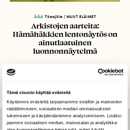
|
Tilaajille
MUUT ELÄIMET
Arkistojen aarteita:
Hämähäkkien lentonäytös on
ainutlaatuinen
luonnonnäytelmä
Tämä sivusto käyttää evästeitä
Käytämme evästeitä tarjoamamme sisällön ja mainosten
räätälöimiseen, sosiaalisen median ominaisuuksien
tukemiseen ja kävijämäärämme analysoimiseen. Lisäksi
jaamme sosiaalisen median, mainosalan ja analytiikka-
LEHTI
alan kumppaneillemme tietoja siitä, miten käytät