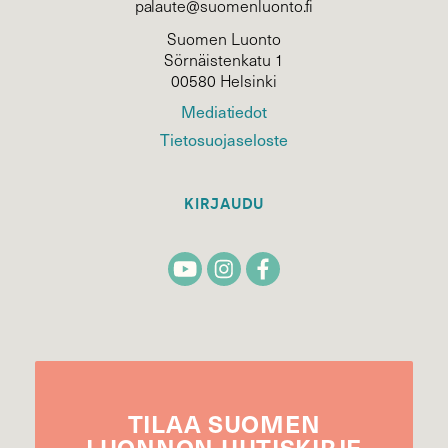
palaute@suomenluonto.fi
Suomen Luonto
Sörnäistenkatu 1
00580 Helsinki
Mediatiedot
Tietosuojaseloste
KIRJAUDU
TILAA
SUOMEN
LUONNON
UUTIS­KIRJE