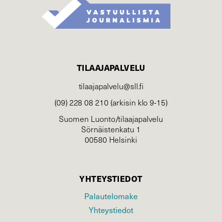
TILAAJAPALVELU
tilaajapalvelu@sll.fi
(09) 228 08 210 (arkisin klo 9-15)
Suomen Luonto/tilaajapalvelu
Sörnäistenkatu 1
00580 Helsinki
YHTEYSTIEDOT
Palautelomake
Yhteystiedot