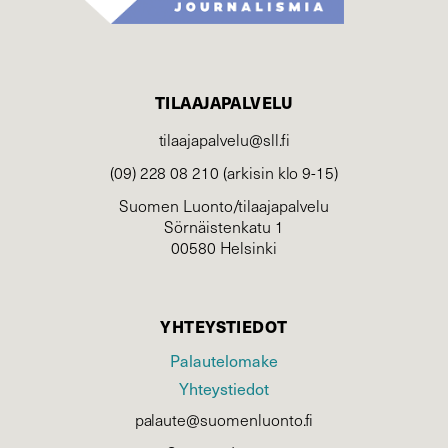
TILAAJAPALVELU
tilaajapalvelu@sll.fi
(09) 228 08 210 (arkisin klo 9-15)
Suomen Luonto/tilaajapalvelu
Sörnäistenkatu 1
00580 Helsinki
YHTEYSTIEDOT
Palautelomake
Yhteystiedot
palaute@suomenluonto.fi