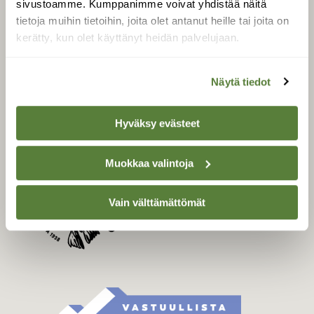
sivustoamme. Kumppanimme voivat yhdistää näitä
Tilaa Suomen Luonto
tietoja muihin tietoihin, joita olet antanut heille tai joita on
Tilaa digilukuoikeus
kerätty, kun olet käyttänyt heidän palvelujaan.
Äänestä parasta juttua
Tilaa uutiskirje
Näytä tiedot
Hyväksy evästeet
SUOMEN LUONNON­
SUOJELU­LIITTO
Muokkaa valintoja
Suomen Luonto -lehden
kustantaja on
Suomen
luonnonsuojelu­liitto
.
Vain välttämättömät