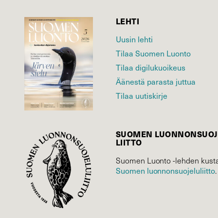
LEHTI
Uusin lehti
Tilaa Suomen Luonto
Tilaa digilukuoikeus
Äänestä parasta juttua
Tilaa uutiskirje
SUOMEN LUONNON­SUOJ
LIITTO
Suomen Luonto -lehden kusta
Suomen luonnonsuojelu­liitto
.