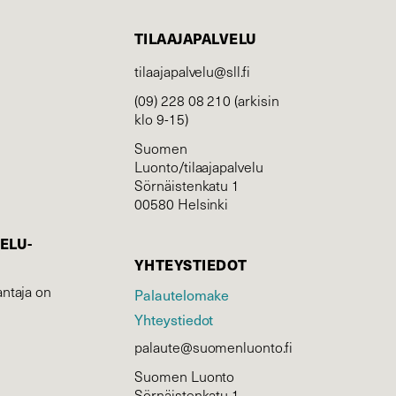
TILAAJAPALVELU
tilaajapalvelu@sll.fi
(09) 228 08 210 (arkisin
klo 9-15)
Suomen
Luonto/tilaajapalvelu
Sörnäistenkatu 1
00580 Helsinki
ELU­
YHTEYSTIEDOT
ntaja on
Palautelomake
Yhteystiedot
palaute@suomenluonto.fi
Suomen Luonto
Sörnäistenkatu 1