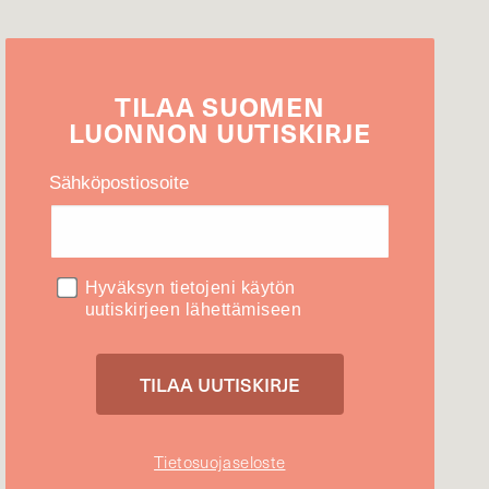
TILAA
SUOMEN
LUONNON
UUTIS­KIRJE
Sähköpostiosoite
Hyväksyn tietojeni käytön
uutiskirjeen lähettämiseen
Tietosuojaseloste