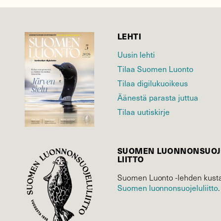
LEHTI
Uusin lehti
Tilaa Suomen Luonto
Tilaa digilukuoikeus
Äänestä parasta juttua
Tilaa uutiskirje
SUOMEN LUONNON­SUOJ
LIITTO
Suomen Luonto -lehden kusta
Suomen luonnonsuojelu­liitto
.