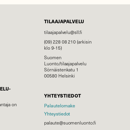
TILAAJAPALVELU
tilaajapalvelu@sll.fi
(09) 228 08 210 (arkisin
klo 9-15)
Suomen
Luonto/tilaajapalvelu
Sörnäistenkatu 1
00580 Helsinki
ELU­
YHTEYSTIEDOT
ntaja on
Palautelomake
Yhteystiedot
palaute@suomenluonto.fi