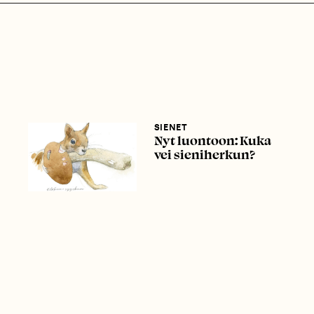
SIENET
Nyt luontoon: Kuka
vei sieniherkun?