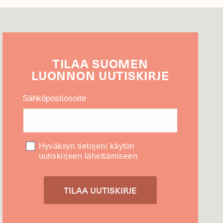
TILAA
SUOMEN
LUONNON
UUTIS­KIRJE
Sähköpostiosoite
Hyväksyn tietojeni käytön
uutiskirjeen lähettämiseen