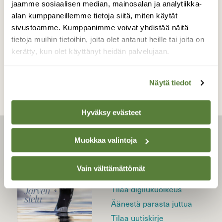
KOLUMNIT
jaamme sosiaalisen median, mainosalan ja analytiikka-
Vahtikoira: Sitä saa mitä tilaa
alan kumppaneillemme tietoja siitä, miten käytät
sivustoamme. Kumppanimme voivat yhdistää näitä
tietoja muihin tietoihin, joita olet antanut heille tai joita on
kerätty, kun olet käyttänyt heidän palvelujaan.
Näytä tiedot
Hyväksy evästeet
Muokkaa valintoja
LEHTI
Uusin lehti
Vain välttämättömät
Tilaa Suomen Luonto
Tilaa digilukuoikeus
Äänestä parasta juttua
Tilaa uutiskirje