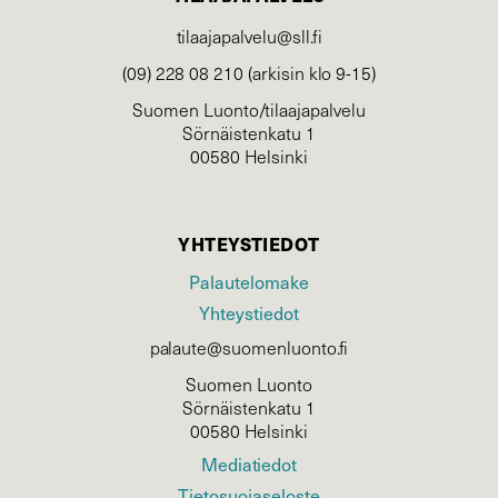
tilaajapalvelu@sll.fi
(09) 228 08 210 (arkisin klo 9-15)
Suomen Luonto/tilaajapalvelu
Sörnäistenkatu 1
00580 Helsinki
YHTEYSTIEDOT
Palautelomake
Yhteystiedot
palaute@suomenluonto.fi
Suomen Luonto
Sörnäistenkatu 1
00580 Helsinki
Mediatiedot
Tietosuojaseloste