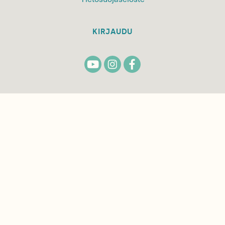
KIRJAUDU
TILAA
SUOMEN
LUONNON
UUTIS­KIRJE
Sähköpostiosoite