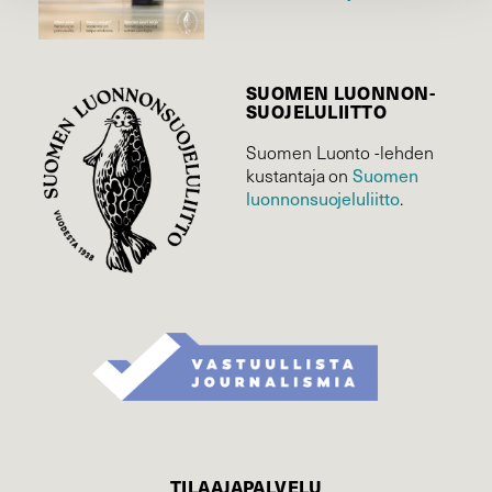
SUOMEN LUONNON­
SUOJELU­LIITTO
Suomen Luonto -lehden
kustantaja on
Suomen
luonnonsuojelu­liitto
.
TILAAJAPALVELU