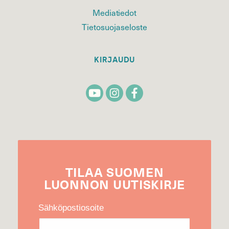
Mediatiedot
Tietosuojaseloste
KIRJAUDU
TILAA
SUOMEN
LUONNON
UUTIS­KIRJE
Sähköpostiosoite