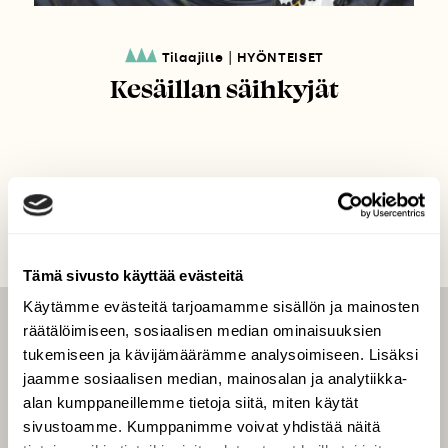
|
Tilaajille
HYÖNTEISET
Kesäillan säihkyjät
Tämä sivusto käyttää evästeitä
Käytämme evästeitä tarjoamamme sisällön ja mainosten
räätälöimiseen, sosiaalisen median ominaisuuksien
LEHTI
tukemiseen ja kävijämäärämme analysoimiseen. Lisäksi
Uusin lehti
jaamme sosiaalisen median, mainosalan ja analytiikka-
Tilaa Suomen Luonto
alan kumppaneillemme tietoja siitä, miten käytät
sivustoamme. Kumppanimme voivat yhdistää näitä
Tilaa digilukuoikeus