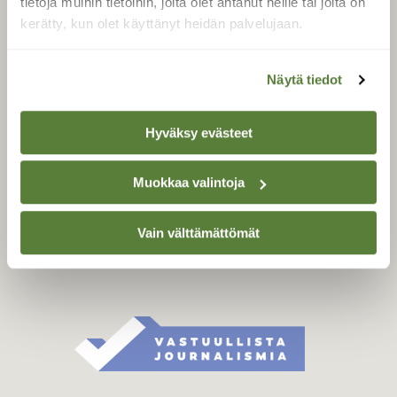
tietoja muihin tietoihin, joita olet antanut heille tai joita on
Äänestä parasta juttua
kerätty, kun olet käyttänyt heidän palvelujaan.
Tilaa uutiskirje
Näytä tiedot
SUOMEN LUONNON­
Hyväksy evästeet
SUOJELU­LIITTO
Suomen Luonto -lehden
Muokkaa valintoja
Suomen
kustantaja on
luonnonsuojelu­liitto
.
Vain välttämättömät