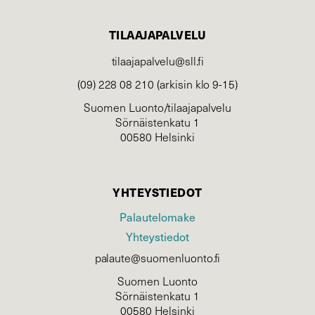
TILAAJAPALVELU
tilaajapalvelu@sll.fi
(09) 228 08 210 (arkisin klo 9-15)
Suomen Luonto/tilaajapalvelu
Sörnäistenkatu 1
00580 Helsinki
YHTEYSTIEDOT
Palautelomake
Yhteystiedot
palaute@suomenluonto.fi
Suomen Luonto
Sörnäistenkatu 1
00580 Helsinki