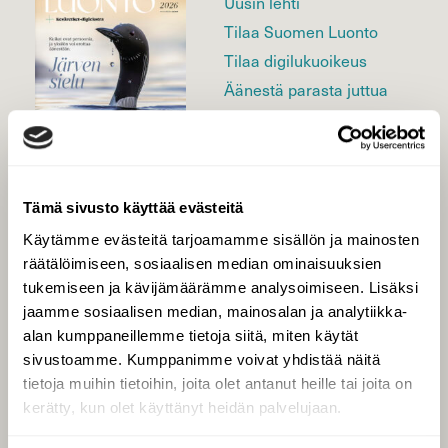
Uusin lehti
Tilaa Suomen Luonto
Tilaa digilukuoikeus
Äänestä parasta juttua
Tilaa uutiskirje
Tämä sivusto käyttää evästeitä
SUOMEN LUONNON­
SUOJELU­LIITTO
Käytämme evästeitä tarjoamamme sisällön ja mainosten
räätälöimiseen, sosiaalisen median ominaisuuksien
Suomen Luonto -lehden
kustantaja on
Suomen
tukemiseen ja kävijämäärämme analysoimiseen. Lisäksi
luonnonsuojelu­liitto
.
jaamme sosiaalisen median, mainosalan ja analytiikka-
alan kumppaneillemme tietoja siitä, miten käytät
sivustoamme. Kumppanimme voivat yhdistää näitä
tietoja muihin tietoihin, joita olet antanut heille tai joita on
kerätty, kun olet käyttänyt heidän palvelujaan.