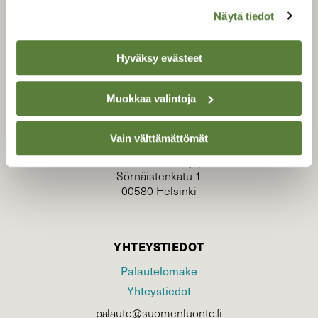
Näytä tiedot
Hyväksy evästeet
TILAAJAPALVELU
Muokkaa valintoja
tilaajapalvelu@sll.fi
(09) 228 08 210 (arkisin klo 9-15)
Vain välttämättömät
Suomen Luonto/tilaajapalvelu
Sörnäistenkatu 1
00580 Helsinki
YHTEYSTIEDOT
Palautelomake
Yhteystiedot
palaute@suomenluonto.fi