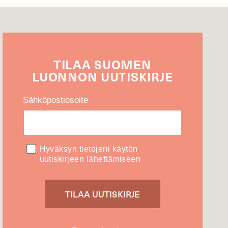
TILAA
SUOMEN
LUONNON
UUTIS­KIRJE
Sähköpostiosoite
Hyväksyn tietojeni käytön
uutiskirjeen lähettämiseen