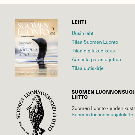
LEHTI
Uusin lehti
Tilaa Suomen Luonto
Tilaa digilukuoikeus
Äänestä parasta juttua
Tilaa uutiskirje
SUOMEN LUONNON­SUOJ
LIITTO
Suomen Luonto -lehden kusta
Suomen luonnonsuojelu­liitto
.