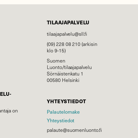
TILAAJAPALVELU
tilaajapalvelu@sll.fi
(09) 228 08 210 (arkisin
klo 9-15)
Suomen
Luonto/tilaajapalvelu
Sörnäistenkatu 1
00580 Helsinki
ELU­
YHTEYSTIEDOT
ntaja on
Palautelomake
Yhteystiedot
palaute@suomenluonto.fi