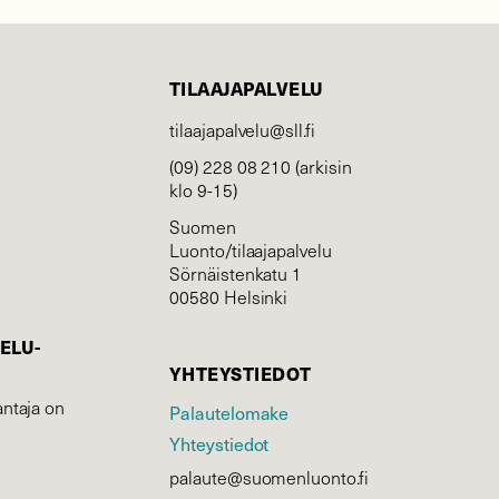
TILAAJAPALVELU
tilaajapalvelu@sll.fi
(09) 228 08 210 (arkisin
klo 9-15)
Suomen
Luonto/tilaajapalvelu
Sörnäistenkatu 1
00580 Helsinki
ELU­
YHTEYSTIEDOT
ntaja on
Palautelomake
Yhteystiedot
palaute@suomenluonto.fi