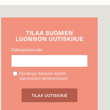
TILAA
SUOMEN
LUONNON
UUTIS­KIRJE
Sähköpostiosoite
Hyväksyn tietojeni käytön
uutiskirjeen lähettämiseen