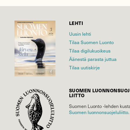
LEHTI
Uusin lehti
Tilaa Suomen Luonto
Tilaa digilukuoikeus
Äänestä parasta juttua
Tilaa uutiskirje
SUOMEN LUONNON­SUOJ
LIITTO
Suomen Luonto -lehden kusta
Suomen luonnonsuojelu­liitto
.