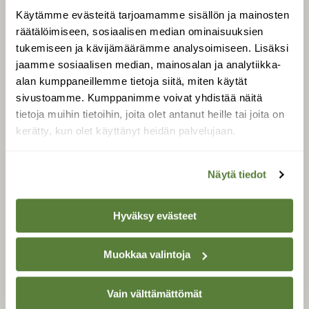
Uusin lehti
Käytämme evästeitä tarjoamamme sisällön ja mainosten
Tilaa Suomen Luonto
räätälöimiseen, sosiaalisen median ominaisuuksien
Tilaa digilukuoikeus
tukemiseen ja kävijämäärämme analysoimiseen. Lisäksi
jaamme sosiaalisen median, mainosalan ja analytiikka-
Äänestä parasta juttua
alan kumppaneillemme tietoja siitä, miten käytät
Tilaa uutiskirje
sivustoamme. Kumppanimme voivat yhdistää näitä
tietoja muihin tietoihin, joita olet antanut heille tai joita on
kerätty, kun olet käyttänyt heidän palvelujaan.
SUOMEN LUONNON­
SUOJELU­LIITTO
Näytä tiedot
Suomen Luonto -lehden
Suomen
kustantaja on
Hyväksy evästeet
luonnonsuojelu­liitto
.
Muokkaa valintoja
Vain välttämättömät