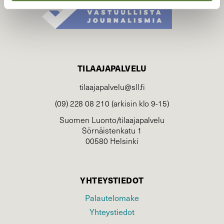
TILAAJAPALVELU
tilaajapalvelu@sll.fi
(09) 228 08 210 (arkisin klo 9-15)
Suomen Luonto/tilaajapalvelu
Sörnäistenkatu 1
00580 Helsinki
YHTEYSTIEDOT
Palautelomake
Yhteystiedot