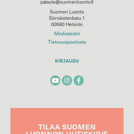
palaute@suomenluonto.fi
Suomen Luonto
Sörnäistenkatu 1
00580 Helsinki
Mediatiedot
Tietosuojaseloste
KIRJAUDU
TILAA
SUOMEN
LUONNON
UUTIS­KIRJE