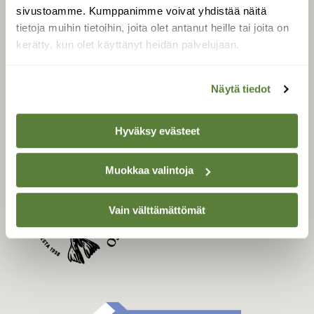
Uusin lehti
sivustoamme. Kumppanimme voivat yhdistää näitä
Tilaa Suomen Luonto
tietoja muihin tietoihin, joita olet antanut heille tai joita on
Tilaa digilukuoikeus
kerätty, kun olet käyttänyt heidän palvelujaan.
Äänestä parasta juttua
Tilaa uutiskirje
Näytä tiedot
Hyväksy evästeet
SUOMEN LUONNON­
SUOJELU­LIITTO
Muokkaa valintoja
Suomen Luonto -lehden
Suomen
kustantaja on
Vain välttämättömät
luonnonsuojelu­liitto
.