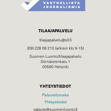
TILAAJAPALVELU
tilaajapalvelu@sll.fi
(09) 228 08 210 (arkisin klo 9-15)
Suomen Luonto/tilaajapalvelu
Sörnäistenkatu 1
00580 Helsinki
YHTEYSTIEDOT
Palautelomake
Yhteystiedot
palaute@suomenluonto.fi