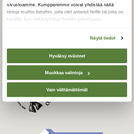
Uusin lehti
sivustoamme. Kumppanimme voivat yhdistää näitä
Tilaa Suomen Luonto
tietoja muihin tietoihin, joita olet antanut heille tai joita on
Tilaa digilukuoikeus
kerätty, kun olet käyttänyt heidän palvelujaan.
Äänestä parasta juttua
Tilaa uutiskirje
Näytä tiedot
Hyväksy evästeet
SUOMEN LUONNON­
SUOJELU­LIITTO
Muokkaa valintoja
Suomen Luonto -lehden
Suomen
kustantaja on
Vain välttämättömät
luonnonsuojelu­liitto
.