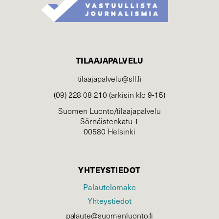
TILAAJAPALVELU
tilaajapalvelu@sll.fi
(09) 228 08 210 (arkisin klo 9-15)
Suomen Luonto/tilaajapalvelu
Sörnäistenkatu 1
00580 Helsinki
YHTEYSTIEDOT
Palautelomake
Yhteystiedot
palaute@suomenluonto.fi