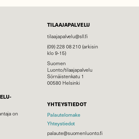
TILAAJAPALVELU
tilaajapalvelu@sll.fi
(09) 228 08 210 (arkisin
klo 9-15)
Suomen
Luonto/tilaajapalvelu
Sörnäistenkatu 1
00580 Helsinki
ELU­
YHTEYSTIEDOT
ntaja on
Palautelomake
Yhteystiedot
palaute@suomenluonto.fi