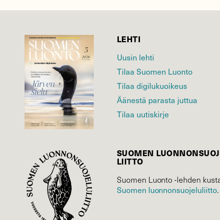
LEHTI
Uusin lehti
Tilaa Suomen Luonto
Tilaa digilukuoikeus
Äänestä parasta juttua
Tilaa uutiskirje
SUOMEN LUONNON­SUOJ
LIITTO
Suomen Luonto -lehden kusta
Suomen luonnonsuojelu­liitto
.