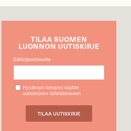
TILAA
SUOMEN
LUONNON
UUTIS­KIRJE
Sähköpostiosoite
Hyväksyn tietojeni käytön
uutiskirjeen lähettämiseen