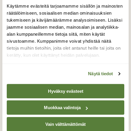
Käytämme evästeitä tarjoamamme sisällön ja mainosten
S
räätälöimiseen, sosiaalisen median ominaisuuksien
tukemiseen ja kävijämäärämme analysoimiseen. Lisäksi
jaamme sosiaalisen median, mainosalan ja analytiikka-
alan kumppaneillemme tietoja siitä, miten käytät
Kuvaaja
sivustoamme. Kumppanimme voivat yhdistää näitä
Suvi Elo
tietoja muihin tietoihin, joita olet antanut heille tai joita on
kerätty, kun olet käyttänyt heidän palvelujaan.
Näytä tiedot
ITÄ-SUOMEN YLIOPISTO
KAISA VAINIO
LEMIPUU
LUONTO JA TERVEYS
Hyväksy evästeet
LUONTOTERVEYS
MONILAJINEN OIKEUDENMUKAISUUS
Muokkaa valintoja
PUIDEN PERHE
PUUSUHTEET
PUUT LÄHELLÄMME
SUVI ELO
Vain välttämättömät
TURUN YLIOPISTO