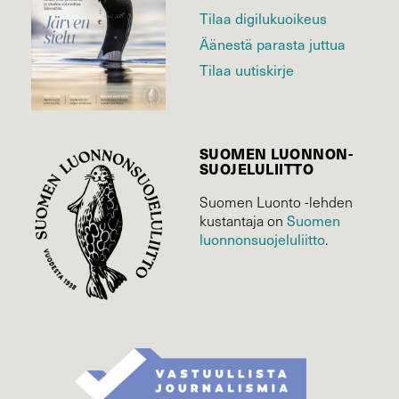
Tilaa digilukuoikeus
Äänestä parasta juttua
Tilaa uutiskirje
SUOMEN LUONNON­
SUOJELU­LIITTO
Suomen Luonto -lehden
Suomen
kustantaja on
luonnonsuojelu­liitto
.