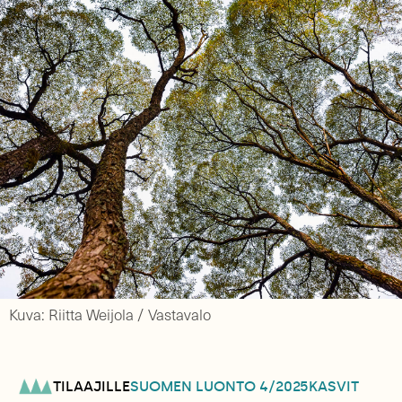
Kuva: Riitta Weijola / Vastavalo
TILAAJILLE
SUOMEN LUONTO
4/2025
KASVIT