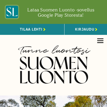
Lataa Suomen Luonto -sovellus
Google Play Storesta!
TILAA LEHTI
KIRJAUDU