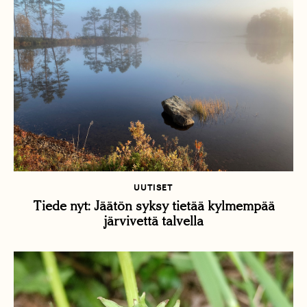
UUTISET
Tiede nyt: Jäätön syksy tietää kylmempää
järvivettä talvella