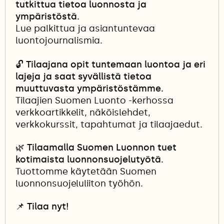
tutkittua tietoa luonnosta ja
ympäristöstä.
Lue palkittua ja asiantuntevaa
luontojournalismia.
🔓
Tilaajana opit tuntemaan luontoa ja eri
lajeja ja saat syvällistä tietoa
muuttuvasta ympäristöstämme.
Tilaajien Suomen Luonto -kerhossa
verkkoartikkelit, näköislehdet,
verkkokurssit, tapahtumat ja tilaajaedut.
🌿 Tilaamalla Suomen Luonnon tuet
kotimaista luonnonsuojelutyötä.
Tuottomme käytetään Suomen
luonnonsuojeluliiton työhön.
📌
Tilaa nyt!