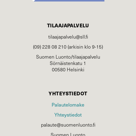
TILAAJAPALVELU
tilaajapalvelu@sll.fi
(09) 228 08 210 (arkisin klo 9-15)
Suomen Luonto/tilaajapalvelu
Sörnäistenkatu 1
00580 Helsinki
YHTEYSTIEDOT
Palautelomake
Yhteystiedot
palaute@suomenluonto.fi
Suomen Luonto