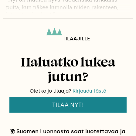
puita, kun näkee kunnolla niiden rakenteen,
latvuston ja oksat.”
TILAAJILLE
Haluatko lukea
jutun?
Oletko jo tilaaja?
Kirjaudu tästä
TILAA NYT!
🌍
Suomen Luonnosta saat luotettavaa ja