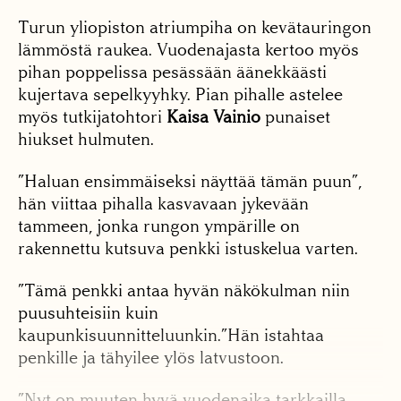
Turun yliopiston atriumpiha on kevätauringon
lämmöstä raukea. Vuodenajasta kertoo myös
pihan poppelissa pesässään äänekkäästi
kujertava sepelkyyhky. Pian pihalle astelee
myös tutkijatohtori
Kaisa Vainio
punaiset
hiukset hulmuten.
”Haluan ensimmäiseksi näyttää tämän puun”,
hän viittaa pihalla kasvavaan jykevään
tammeen, jonka rungon ympärille on
rakennettu kutsuva penkki istuskelua varten.
”Tämä penkki antaa hyvän näkökulman niin
puusuhteisiin kuin
kaupunkisuunnitteluunkin.”Hän istahtaa
penkille ja tähyilee ylös latvustoon.
”Nyt on muuten hyvä vuodenaika tarkkailla