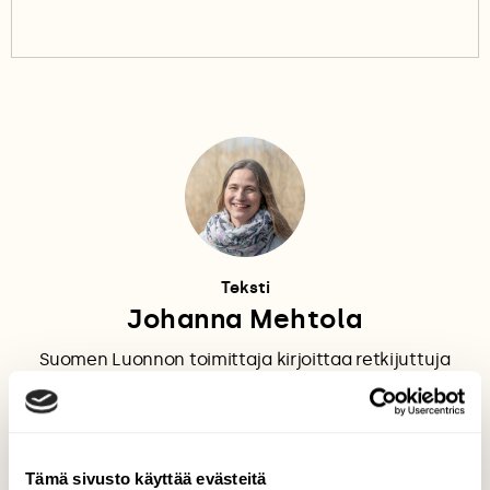
Teksti
Johanna Mehtola
Suomen Luonnon toimittaja kirjoittaa retkijuttuja
upeasta Suomen luonnosta, mielenkiintoisista
henkilöistä, ympäristöystävällisestä arjesta – ja
antaa lisäksi virikkeitä moneen menoon.
Tämä sivusto käyttää evästeitä