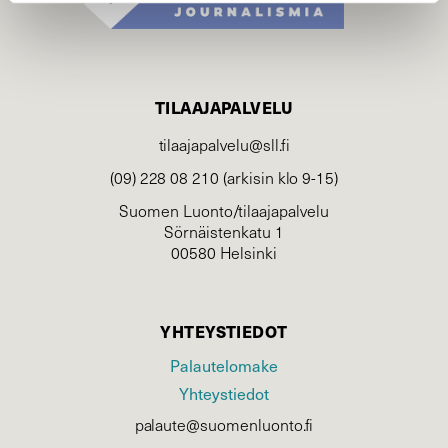
TILAAJAPALVELU
tilaajapalvelu@sll.fi
(09) 228 08 210 (arkisin klo 9-15)
Suomen Luonto/tilaajapalvelu
Sörnäistenkatu 1
00580 Helsinki
YHTEYSTIEDOT
Palautelomake
Yhteystiedot
palaute@suomenluonto.fi