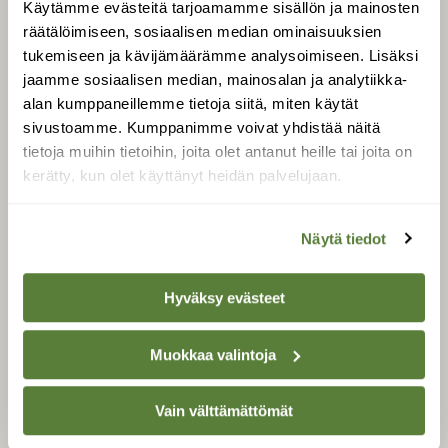
Käytämme evästeitä tarjoamamme sisällön ja mainosten
Tilaa Suomen Luonto
räätälöimiseen, sosiaalisen median ominaisuuksien
Tilaa digilukuoikeus
tukemiseen ja kävijämäärämme analysoimiseen. Lisäksi
Äänestä parasta juttua
jaamme sosiaalisen median, mainosalan ja analytiikka-
Tilaa uutiskirje
alan kumppaneillemme tietoja siitä, miten käytät
sivustoamme. Kumppanimme voivat yhdistää näitä
tietoja muihin tietoihin, joita olet antanut heille tai joita on
kerätty, kun olet käyttänyt heidän palvelujaan.
SUOMEN LUONNON­
SUOJELU­LIITTO
Näytä tiedot
Suomen Luonto -lehden
kustantaja on
Suomen
luonnonsuojelu­liitto
.
Hyväksy evästeet
Muokkaa valintoja
Vain välttämättömät