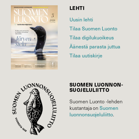
LEHTI
Uusin lehti
Tilaa Suomen Luonto
Tilaa digilukuoikeus
Äänestä parasta juttua
Tilaa uutiskirje
SUOMEN LUONNON­
SUOJELU­LIITTO
Suomen Luonto -lehden
kustantaja on
Suomen
luonnonsuojelu­liitto
.