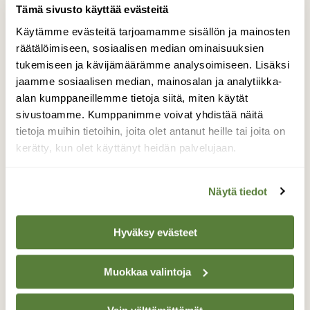
Tämä sivusto käyttää evästeitä
Käytämme evästeitä tarjoamamme sisällön ja mainosten
räätälöimiseen, sosiaalisen median ominaisuuksien
tukemiseen ja kävijämäärämme analysoimiseen. Lisäksi
jaamme sosiaalisen median, mainosalan ja analytiikka-
alan kumppaneillemme tietoja siitä, miten käytät
|
Tilaajille
KASVIT
sivustoamme. Kumppanimme voivat yhdistää näitä
Lakka sisältää monia
tietoja muihin tietoihin, joita olet antanut heille tai joita on
terveysvaikutteisia yhdisteitä
kerätty, kun olet käyttänyt heidän palvelujaan.
Näytä tiedot
Hyväksy evästeet
Muokkaa valintoja