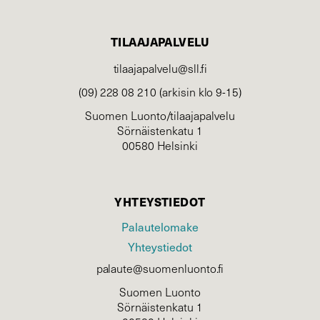
TILAAJAPALVELU
tilaajapalvelu@sll.fi
(09) 228 08 210 (arkisin klo 9-15)
Suomen Luonto/tilaajapalvelu
Sörnäistenkatu 1
00580 Helsinki
YHTEYSTIEDOT
Palautelomake
Yhteystiedot
palaute@suomenluonto.fi
Suomen Luonto
Sörnäistenkatu 1