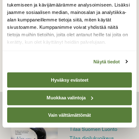
tukemiseen ja kävijämäärämme analysoimiseen. Lisäksi
jaamme sosiaalisen median, mainosalan ja analytiikka-
alan kumppaneillemme tietoja siitä, miten käytät
LUONTO
sivustoamme. Kumppanimme voivat yhdistää näitä
Testaa tietosi myrkkyvisassa!
tietoja muihin tietoihin, joita olet antanut heille tai joita on
kerätty, kun olet käyttänyt heidän palvelujaan.
Näytä tiedot
Hyväksy evästeet
Muokkaa valintoja
LEHTI
Vain välttämättömät
Uusin lehti
Tilaa Suomen Luonto
Tilaa digilukuoikeus