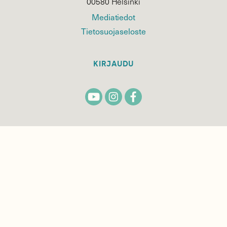
00580 Helsinki
Mediatiedot
Tietosuojaseloste
KIRJAUDU
TILAA
SUOMEN
LUONNON
UUTIS­KIRJE
Sähköpostiosoite