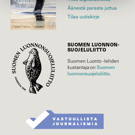
Äänestä parasta juttua
Tilaa uutiskirje
SUOMEN LUONNON­
SUOJELU­LIITTO
Suomen Luonto -lehden
Suomen
kustantaja on
luonnonsuojelu­liitto
.