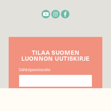
TILAA
SUOMEN
LUONNON
UUTIS­KIRJE
Sähköpostiosoite
Hyväksyn tietojeni käytön uutiskirjeen
lähettämiseen