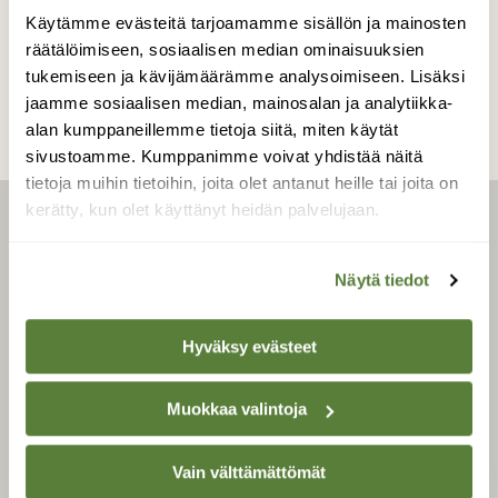
Käytämme evästeitä tarjoamamme sisällön ja mainosten
räätälöimiseen, sosiaalisen median ominaisuuksien
tukemiseen ja kävijämäärämme analysoimiseen. Lisäksi
jaamme sosiaalisen median, mainosalan ja analytiikka-
alan kumppaneillemme tietoja siitä, miten käytät
sivustoamme. Kumppanimme voivat yhdistää näitä
tietoja muihin tietoihin, joita olet antanut heille tai joita on
kerätty, kun olet käyttänyt heidän palvelujaan.
LEHTI
Uusin lehti
Näytä tiedot
Tilaa Suomen Luonto
Tilaa digilukuoikeus
Hyväksy evästeet
Äänestä parasta juttua
Tilaa uutiskirje
Muokkaa valintoja
Vain välttämättömät