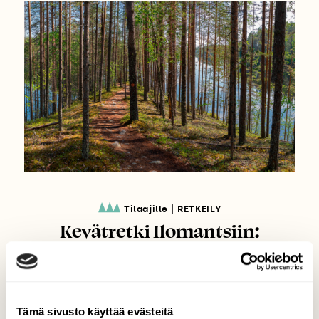
|
Tilaajille
RETKEILY
Kevätretki Ilomantsiin:
Jääkauden perintö elää
Petkeljärven harjuilla ja
Koivusuon rauhassa
Tämä sivusto käyttää evästeitä