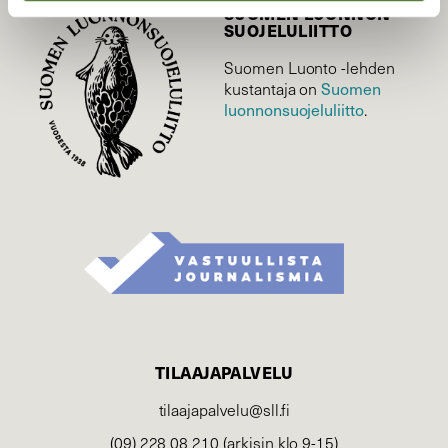
SUOMEN LUONNON­
SUOJELU­LIITTO
Suomen Luonto -lehden
Suomen
kustantaja on
luonnonsuojelu­liitto
.
TILAAJAPALVELU
tilaajapalvelu@sll.fi
(09) 228 08 210 (arkisin klo 9-15)