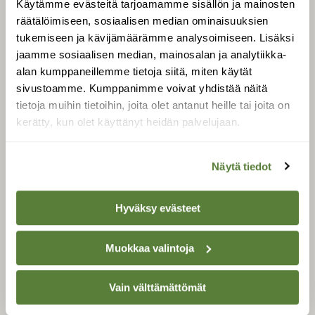
Käytämme evästeitä tarjoamamme sisällön ja mainosten
Tilaa Suomen Luonto
räätälöimiseen, sosiaalisen median ominaisuuksien
Tilaa digilukuoikeus
tukemiseen ja kävijämäärämme analysoimiseen. Lisäksi
Äänestä parasta juttua
jaamme sosiaalisen median, mainosalan ja analytiikka-
Tilaa uutiskirje
alan kumppaneillemme tietoja siitä, miten käytät
sivustoamme. Kumppanimme voivat yhdistää näitä
tietoja muihin tietoihin, joita olet antanut heille tai joita on
kerätty, kun olet käyttänyt heidän palvelujaan.
SUOMEN LUONNON­
SUOJELU­LIITTO
Näytä tiedot
Suomen Luonto -lehden
kustantaja on
Suomen
luonnonsuojelu­liitto
.
Hyväksy evästeet
Muokkaa valintoja
Vain välttämättömät