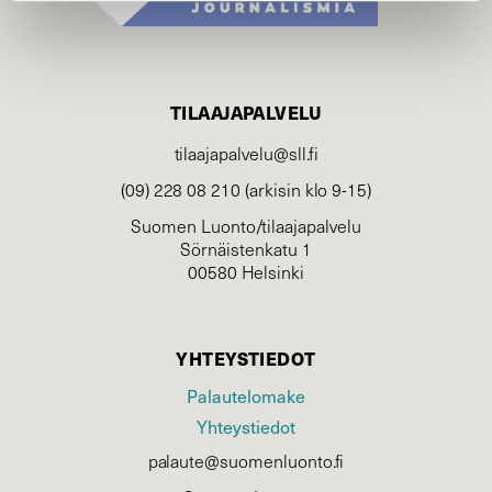
TILAAJAPALVELU
tilaajapalvelu@sll.fi
(09) 228 08 210 (arkisin klo 9-15)
Suomen Luonto/tilaajapalvelu
Sörnäistenkatu 1
00580 Helsinki
YHTEYSTIEDOT
Palautelomake
Yhteystiedot
palaute@suomenluonto.fi