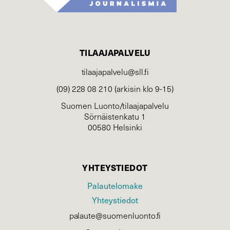
TILAAJAPALVELU
tilaajapalvelu@sll.fi
(09) 228 08 210 (arkisin klo 9-15)
Suomen Luonto/tilaajapalvelu
Sörnäistenkatu 1
00580 Helsinki
YHTEYSTIEDOT
Palautelomake
Yhteystiedot
palaute@suomenluonto.fi