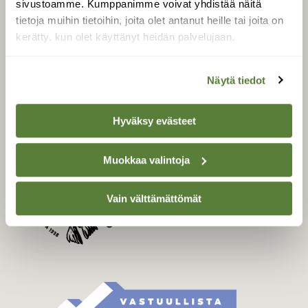
sivustoamme. Kumppanimme voivat yhdistää näitä
Tilaa Suomen Luonto
tietoja muihin tietoihin, joita olet antanut heille tai joita on
Tilaa digilukuoikeus
kerätty, kun olet käyttänyt heidän palvelujaan.
Äänestä parasta juttua
Tilaa uutiskirje
Näytä tiedot
Hyväksy evästeet
SUOMEN LUONNON­
SUOJELU­LIITTO
Muokkaa valintoja
Suomen Luonto -lehden
Suomen
kustantaja on
luonnonsuojelu­liitto
.
Vain välttämättömät