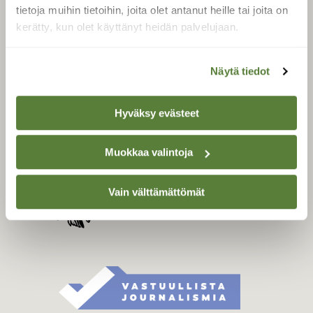
Tilaa digilukuoikeus
tietoja muihin tietoihin, joita olet antanut heille tai joita on
Äänestä parasta juttua
kerätty, kun olet käyttänyt heidän palvelujaan.
Tilaa uutiskirje
Näytä tiedot
SUOMEN LUONNON­
Hyväksy evästeet
SUOJELU­LIITTO
Suomen Luonto -lehden
Muokkaa valintoja
Suomen
kustantaja on
luonnonsuojelu­liitto
.
Vain välttämättömät