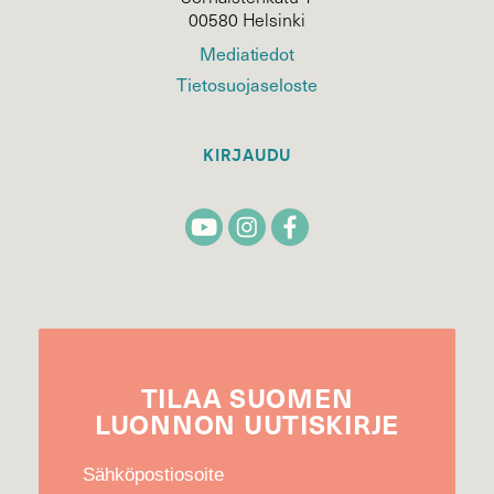
00580 Helsinki
Mediatiedot
Tietosuojaseloste
KIRJAUDU
TILAA
SUOMEN
LUONNON
UUTIS­KIRJE
Sähköpostiosoite