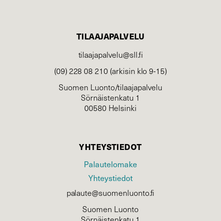
TILAAJAPALVELU
tilaajapalvelu@sll.fi
(09) 228 08 210 (arkisin klo 9-15)
Suomen Luonto/tilaajapalvelu
Sörnäistenkatu 1
00580 Helsinki
YHTEYSTIEDOT
Palautelomake
Yhteystiedot
palaute@suomenluonto.fi
Suomen Luonto
Sörnäistenkatu 1