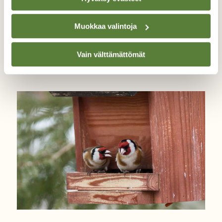
100 PÄIVÄÄ LUONNOSSA
Muokkaa valintoja
100 päivää luonnossa: Tiklit
kaupunkipihassa
Vain välttämättömät