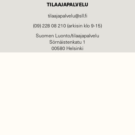
TILAAJAPALVELU
tilaajapalvelu@sll.fi
(09) 228 08 210 (arkisin klo 9-15)
Suomen Luonto/tilaajapalvelu
Sörnäistenkatu 1
00580 Helsinki
YHTEYSTIEDOT
Palautelomake
Yhteystiedot
palaute@suomenluonto.fi
Suomen Luonto
Sörnäistenkatu 1
00580 Helsinki
Mediatiedot