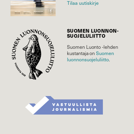
Tilaa uutiskirje
SUOMEN LUONNON­
SUOJELU­LIITTO
Suomen Luonto -lehden
Suomen
kustantaja on
luonnonsuojelu­liitto
.