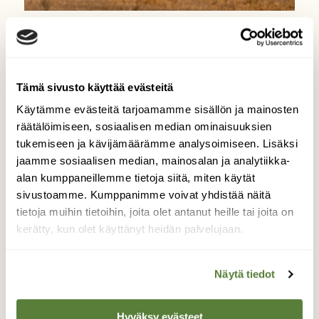
BLOGI: VUOSI LUONNOSSA
Syksyn hiljaisuudessa on
haikeutta ja voimaa
Tämä sivusto käyttää evästeitä
Käytämme evästeitä tarjoamamme sisällön ja mainosten
räätälöimiseen, sosiaalisen median ominaisuuksien
tukemiseen ja kävijämäärämme analysoimiseen. Lisäksi
jaamme sosiaalisen median, mainosalan ja analytiikka-
alan kumppaneillemme tietoja siitä, miten käytät
sivustoamme. Kumppanimme voivat yhdistää näitä
tietoja muihin tietoihin, joita olet antanut heille tai joita on
kerätty, kun olet käyttänyt heidän palvelujaan.
Näytä tiedot
Hyväksy evästeet