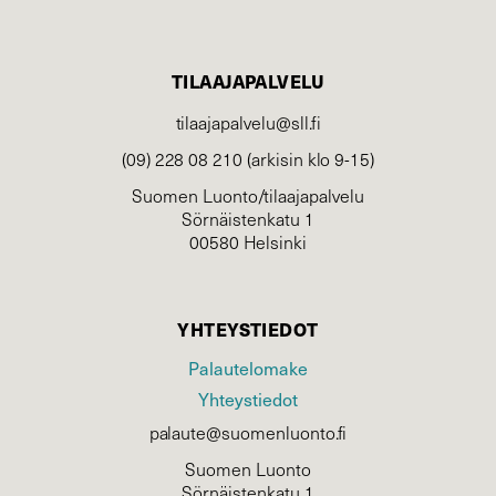
TILAAJAPALVELU
tilaajapalvelu@sll.fi
(09) 228 08 210 (arkisin klo 9-15)
Suomen Luonto/tilaajapalvelu
Sörnäistenkatu 1
00580 Helsinki
YHTEYSTIEDOT
Palautelomake
Yhteystiedot
palaute@suomenluonto.fi
Suomen Luonto
Sörnäistenkatu 1