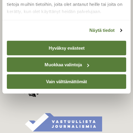
Tilaa digilukuoikeus
tietoja muihin tietoihin, joita olet antanut heille tai joita on
Äänestä parasta juttua
kerätty, kun olet käyttänyt heidän palvelujaan.
Tilaa uutiskirje
Näytä tiedot
SUOMEN LUONNON­
Hyväksy evästeet
SUOJELU­LIITTO
Suomen Luonto -lehden
Muokkaa valintoja
Suomen
kustantaja on
luonnonsuojelu­liitto
.
Vain välttämättömät