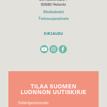
00580 Helsinki
Mediatiedot
Tietosuojaseloste
KIRJAUDU
TILAA
SUOMEN
LUONNON
UUTIS­KIRJE
Sähköpostiosoite