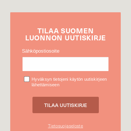
TILAA
SUOMEN
LUONNON
UUTIS­KIRJE
Sähköpostiosoite
Hyväksyn tietojeni käytön uutiskirjeen
lähettämiseen
Tietosuojaseloste