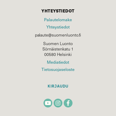
YHTEYSTIEDOT
Palautelomake
Yhteystiedot
palaute@suomenluonto.fi
Suomen Luonto
Sörnäistenkatu 1
00580 Helsinki
Mediatiedot
Tietosuojaseloste
KIRJAUDU