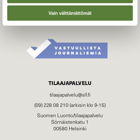
luonnonsuojelu­liitto
.
Vain välttämättömät
TILAAJAPALVELU
tilaajapalvelu@sll.fi
(09) 228 08 210 (arkisin klo 9-15)
Suomen Luonto/tilaajapalvelu
Sörnäistenkatu 1
00580 Helsinki