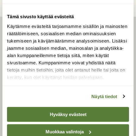
Tämä sivusto käyttää evästeitä
Käytämme evästeitä tarjoamamme sisällön ja mainosten
LEHTI
räätälöimiseen, sosiaalisen median ominaisuuksien
tukemiseen ja kävijämäärämme analysoimiseen. Lisäksi
Uusin lehti
jaamme sosiaalisen median, mainosalan ja analytiikka-
Tilaa Suomen Luonto
alan kumppaneillemme tietoja siitä, miten käytät
Tilaa digilukuoikeus
sivustoamme. Kumppanimme voivat yhdistää näitä
Äänestä parasta juttua
tietoja muihin tietoihin, joita olet antanut heille tai joita on
kerätty, kun olet käyttänyt heidän palvelujaan.
Tilaa uutiskirje
Näytä tiedot
SUOMEN LUONNON­
SUOJELU­LIITTO
Hyväksy evästeet
Suomen Luonto -lehden
kustantaja on
Suomen
Muokkaa valintoja