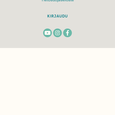
KIRJAUDU
TILAA
SUOMEN
LUONNON
UUTIS­KIRJE
Sähköpostiosoite