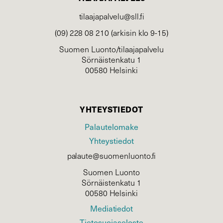
tilaajapalvelu@sll.fi
(09) 228 08 210 (arkisin klo 9-15)
Suomen Luonto/tilaajapalvelu
Sörnäistenkatu 1
00580 Helsinki
YHTEYSTIEDOT
Palautelomake
Yhteystiedot
palaute@suomenluonto.fi
Suomen Luonto
Sörnäistenkatu 1
00580 Helsinki
Mediatiedot
Tietosuojaseloste