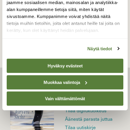
KASVIT
jaamme sosiaalisen median, mainosalan ja analytiikka-
Hyvää juhannusta!
alan kumppaneillemme tietoja siitä, miten käytät
sivustoamme. Kumppanimme voivat yhdistää näitä
tietoja muihin tietoihin, joita olet antanut heille tai joita on
kerätty, kun olet käyttänyt heidän palvelujaan.
Näytä tiedot
Hyväksy evästeet
Muokkaa valintoja
LEHTI
Uusin lehti
Vain välttämättömät
Tilaa Suomen Luonto
Tilaa digilukuoikeus
Äänestä parasta juttua
Tilaa uutiskirje