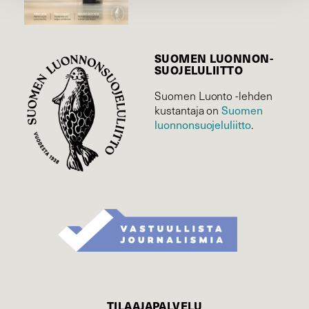
SUOMEN LUONNON­
SUOJELU­LIITTO
Suomen Luonto -lehden
Suomen
kustantaja on
luonnonsuojelu­liitto
.
TILAAJAPALVELU