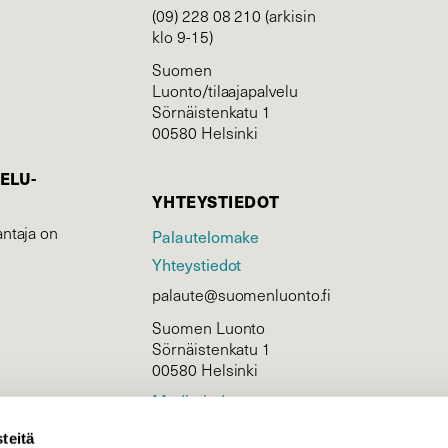
(09) 228 08 210 (arkisin
klo 9-15)
Suomen
Luonto/tilaajapalvelu
Sörnäistenkatu 1
00580 Helsinki
ELU­
YHTEYSTIEDOT
ntaja on
Palautelomake
Yhteystiedot
palaute@suomenluonto.fi
Suomen Luonto
Sörnäistenkatu 1
00580 Helsinki
Mediatiedot
Tietosuojaseloste
teitä