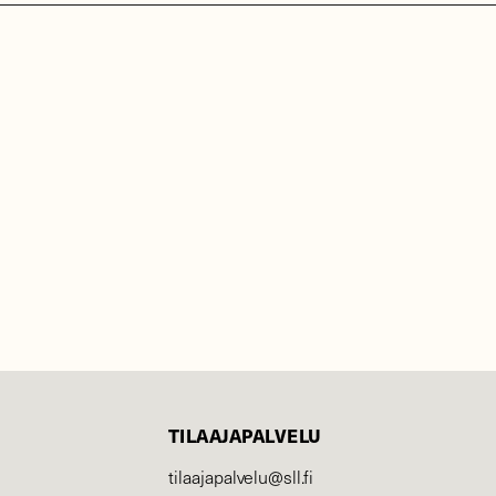
TILAAJAPALVELU
tilaajapalvelu@sll.fi