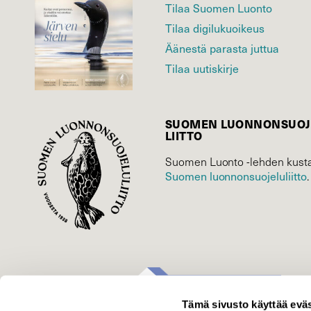
Tilaa Suomen Luonto
Tilaa digilukuoikeus
Äänestä parasta juttua
Tilaa uutiskirje
SUOMEN LUONNON­SUOJ
LIITTO
Suomen Luonto -lehden kusta
Suomen luonnonsuojelu­liitto
.
Tämä sivusto käyttää eväs