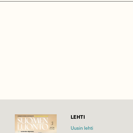
LEHTI
Uusin lehti