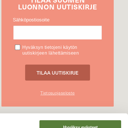
LUONNON
UUTIS­KIRJE
Sähköpostiosoite
Hyväksyn tietojeni käytön
uutiskirjeen lähettämiseen
Tietosuojaseloste
Hyväksy evästeet