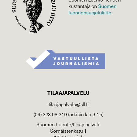
Suomen
kustantaja on
luonnonsuojelu­liitto
.
TILAAJAPALVELU
tilaajapalvelu@sll.fi
(09) 228 08 210 (arkisin klo 9-15)
Suomen Luonto/tilaajapalvelu
Sörnäistenkatu 1