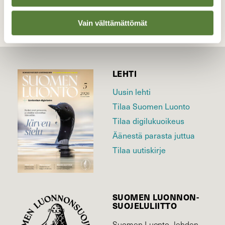
Vain välttämättömät
LEHTI
Uusin lehti
Tilaa Suomen Luonto
Tilaa digilukuoikeus
Äänestä parasta juttua
Tilaa uutiskirje
SUOMEN LUONNON­
SUOJELU­LIITTO
Suomen Luonto -lehden