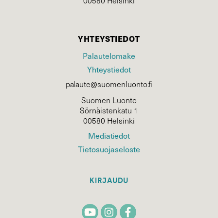
00580 Helsinki
YHTEYSTIEDOT
Palautelomake
Yhteystiedot
palaute@suomenluonto.fi
Suomen Luonto
Sörnäistenkatu 1
00580 Helsinki
Mediatiedot
Tietosuojaseloste
KIRJAUDU