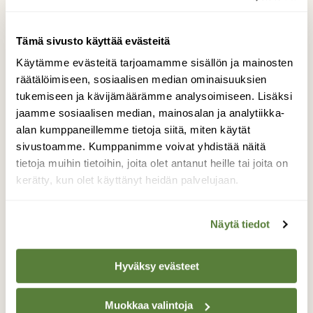
Tämä sivusto käyttää evästeitä
Käytämme evästeitä tarjoamamme sisällön ja mainosten
räätälöimiseen, sosiaalisen median ominaisuuksien
tukemiseen ja kävijämäärämme analysoimiseen. Lisäksi
jaamme sosiaalisen median, mainosalan ja analytiikka-
alan kumppaneillemme tietoja siitä, miten käytät
sivustoamme. Kumppanimme voivat yhdistää näitä
BLOGI: VUOSI LUONNOSSA
tietoja muihin tietoihin, joita olet antanut heille tai joita on
Vuosi luonnossa: Luonto,
kerätty, kun olet käyttänyt heidän palvelujaan.
linnut, puutarha ja musiikki
joka hoivakodin
Näytä tiedot
virkistykseksi
Hyväksy evästeet
Muokkaa valintoja