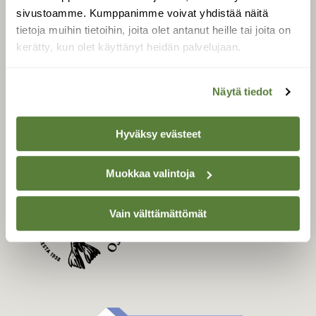
Uusin lehti
sivustoamme. Kumppanimme voivat yhdistää näitä
Tilaa Suomen Luonto
tietoja muihin tietoihin, joita olet antanut heille tai joita on
Tilaa digilukuoikeus
kerätty, kun olet käyttänyt heidän palvelujaan.
Äänestä parasta juttua
Tilaa uutiskirje
Näytä tiedot
Hyväksy evästeet
SUOMEN LUONNON­
SUOJELU­LIITTO
Muokkaa valintoja
Suomen Luonto -lehden
kustantaja on
Suomen
Vain välttämättömät
luonnonsuojelu­liitto
.