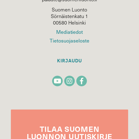
Suomen Luonto
Sörnäistenkatu 1
00580 Helsinki
Mediatiedot
Tietosuojaseloste
KIRJAUDU
TILAA
SUOMEN
LUONNON
UUTIS­KIRJE