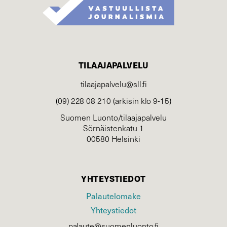
TILAAJAPALVELU
tilaajapalvelu@sll.fi
(09) 228 08 210 (arkisin klo 9-15)
Suomen Luonto/tilaajapalvelu
Sörnäistenkatu 1
00580 Helsinki
YHTEYSTIEDOT
Palautelomake
Yhteystiedot
palaute@suomenluonto.fi