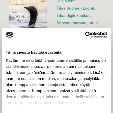
Uusin lehti
Tilaa Suomen Luonto
Tilaa digilukuoikeus
Äänestä parasta juttua
Tilaa uutiskirje
Tämä sivusto käyttää evästeitä
SUOMEN LUONNON­
SUOJELU­LIITTO
Käytämme evästeitä tarjoamamme sisällön ja mainosten
räätälöimiseen, sosiaalisen median ominaisuuksien
Suomen Luonto -lehden
Suomen
kustantaja on
tukemiseen ja kävijämäärämme analysoimiseen. Lisäksi
luonnonsuojelu­liitto
.
jaamme sosiaalisen median, mainosalan ja analytiikka-
alan kumppaneillemme tietoja siitä, miten käytät
sivustoamme. Kumppanimme voivat yhdistää näitä
tietoja muihin tietoihin, joita olet antanut heille tai joita on
kerätty, kun olet käyttänyt heidän palvelujaan.