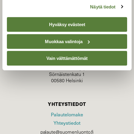
Näytä tiedot
Hyväksy evästeet
TILAAJAPALVELU
Muokkaa valintoja
tilaajapalvelu@sll.fi
(09) 228 08 210 (arkisin klo 9-15)
Vain välttämättömät
Suomen Luonto/tilaajapalvelu
Sörnäistenkatu 1
00580 Helsinki
YHTEYSTIEDOT
Palautelomake
Yhteystiedot
palaute@suomenluonto.fi