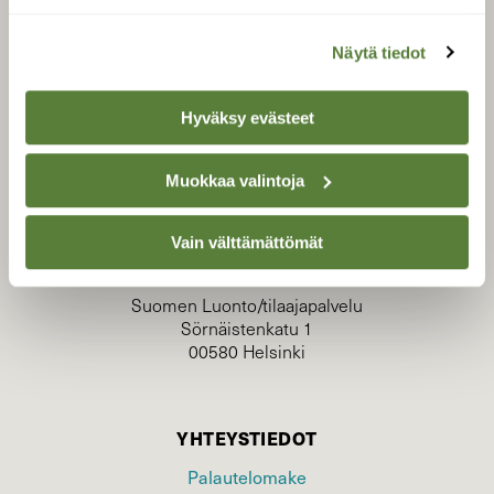
Näytä tiedot
Hyväksy evästeet
Muokkaa valintoja
TILAAJAPALVELU
tilaajapalvelu@sll.fi
Vain välttämättömät
(09) 228 08 210 (arkisin klo 9-15)
Suomen Luonto/tilaajapalvelu
Sörnäistenkatu 1
00580 Helsinki
YHTEYSTIEDOT
Palautelomake