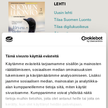
LEHTI
Uusin lehti
Tilaa Suomen Luonto
Tilaa digilukuoikeus
Äänestä parasta juttua
Tilaa uutiskirje
Tämä sivusto käyttää evästeitä
SUOMEN LUONNON­
Käytämme evästeitä tarjoamamme sisällön ja mainosten
SUOJELU­LIITTO
räätälöimiseen, sosiaalisen median ominaisuuksien
tukemiseen ja kävijämäärämme analysoimiseen. Lisäksi
Suomen Luonto -lehden
Suomen
kustantaja on
jaamme sosiaalisen median, mainosalan ja analytiikka-
luonnonsuojelu­liitto
.
alan kumppaneillemme tietoja siitä, miten käytät
sivustoamme. Kumppanimme voivat yhdistää näitä
tietoja muihin tietoihin, joita olet antanut heille tai joita on
kerätty, kun olet käyttänyt heidän palvelujaan.