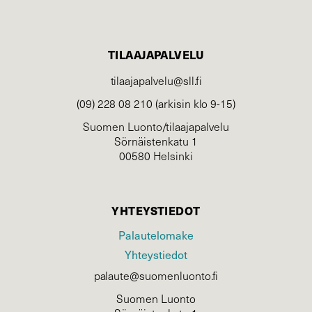
TILAAJAPALVELU
tilaajapalvelu@sll.fi
(09) 228 08 210 (arkisin klo 9-15)
Suomen Luonto/tilaajapalvelu
Sörnäistenkatu 1
00580 Helsinki
YHTEYSTIEDOT
Palautelomake
Yhteystiedot
palaute@suomenluonto.fi
Suomen Luonto