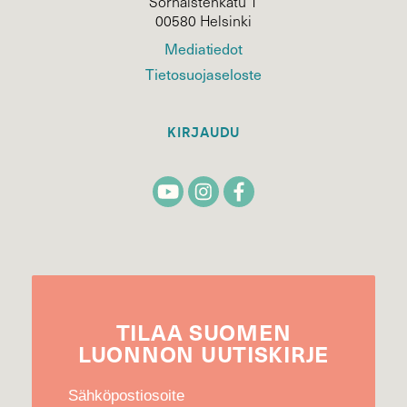
Sörnäistenkatu 1
00580 Helsinki
Mediatiedot
Tietosuojaseloste
KIRJAUDU
TILAA
SUOMEN
LUONNON
UUTIS­KIRJE
Sähköpostiosoite