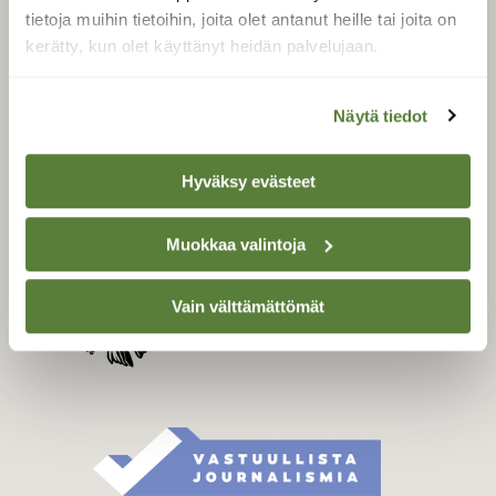
Tilaa digilukuoikeus
tietoja muihin tietoihin, joita olet antanut heille tai joita on
Äänestä parasta juttua
kerätty, kun olet käyttänyt heidän palvelujaan.
Tilaa uutiskirje
Näytä tiedot
SUOMEN LUONNON­
Hyväksy evästeet
SUOJELU­LIITTO
Suomen Luonto -lehden
Muokkaa valintoja
Suomen
kustantaja on
luonnonsuojelu­liitto
.
Vain välttämättömät