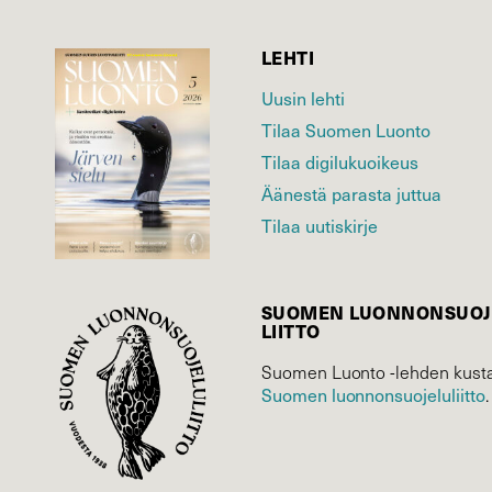
LEHTI
Uusin lehti
Tilaa Suomen Luonto
Tilaa digilukuoikeus
Äänestä parasta juttua
Tilaa uutiskirje
SUOMEN LUONNON­SUOJ
LIITTO
Suomen Luonto -lehden kusta
Suomen luonnonsuojelu­liitto
.