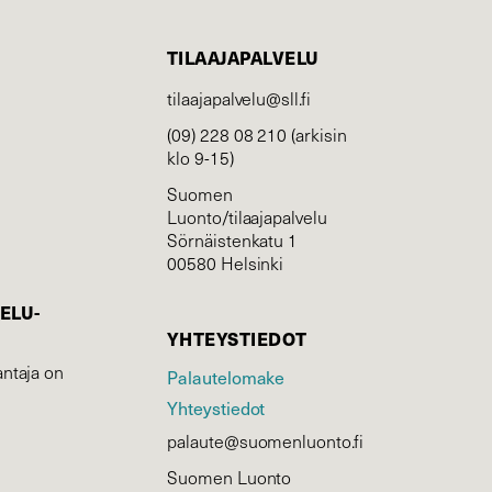
TILAAJAPALVELU
tilaajapalvelu@sll.fi
(09) 228 08 210 (arkisin
klo 9-15)
Suomen
Luonto/tilaajapalvelu
Sörnäistenkatu 1
00580 Helsinki
ELU­
YHTEYSTIEDOT
ntaja on
Palautelomake
Yhteystiedot
palaute@suomenluonto.fi
Suomen Luonto